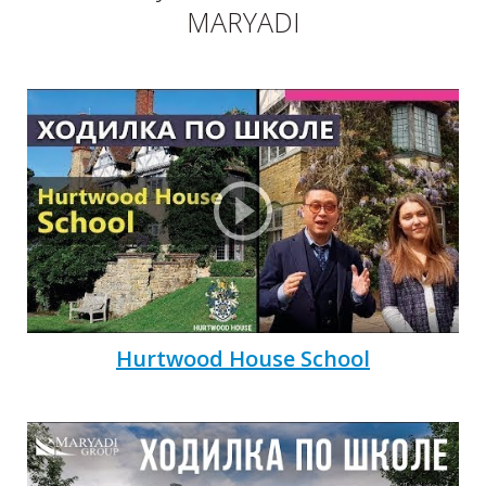
MARYADI
П
Hurtwood House School