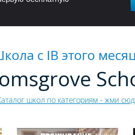
кола с IB этого меся
omsgrove Sch
Каталог школ по категориям - жми сюд