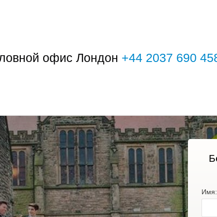
ловной офис Лондон
+44 2037 690 45
Б
Имя: