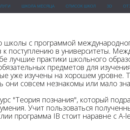
ЛУГИ
ШКОЛА МЕСЯЦА
СПИСОК ШКОЛ
3D
ОТ
ПРОФОРИЕНТАЦИЯ
о школы с программой международног
 к поступлению в университеты. Между
е лучшие практики школьного образо
обязательных предметов для изучени
орые уже изучены на хорошем уровне. 
ть они совсем незнакомы или мало зн
урс "Теория познания", который под
 умения. Учит пользоваться полученны
лии программа IB стоит наравне с A-le