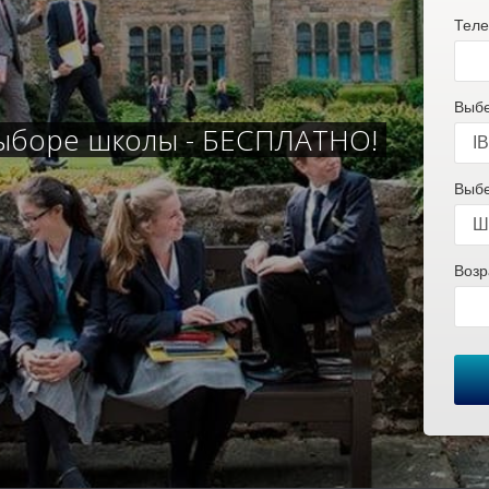
Теле
Выбе
ыборе школы - БЕСПЛАТНО!
Выбе
Возр