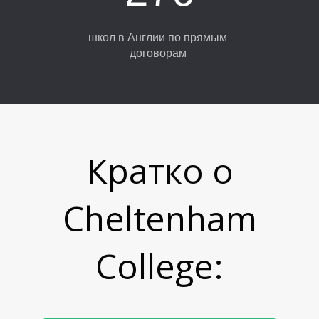
школ в Англии по прямым
договорам
Кратко о
Cheltenham
College: