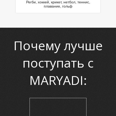
Регби, хоккей, крикет, нетбол, теннис,
плавание, гольф
Е
Почему лучше
поступать с
MARYADI: