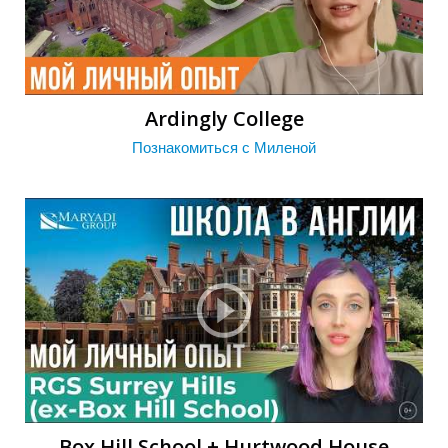
П
Ardingly Сollege
Познакомиться с Миленой
Box Hill School + Hurtwood House