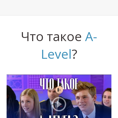
Л
Что такое
A-
Level
?