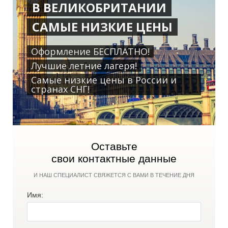
В ВЕЛИКОБРИТАНИИ
САМЫЕ НИЗКИЕ ЦЕНЫ
Оформление БЕСПЛАТНО!
Р
Р
Лучшие летние лагеря!
Самые низкие цены в России и
странах СНГ!
Оставьте
свои контактные данные
И НАШ СПЕЦИАЛИСТ СВЯЖЕТСЯ С ВАМИ В ТЕЧЕНИЕ ДНЯ
Имя: