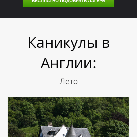
М
М
БЕСПЛАТНО ПОДОБРАТЬ ЛАГЕРЬ
Каникулы в
Англии:
Лето