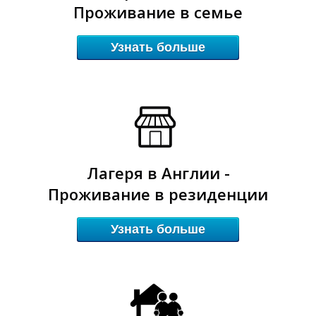
Проживание в семье
А
А
Узнать больше
Лагеря в Англии -
Проживание в резиденции
Узнать больше