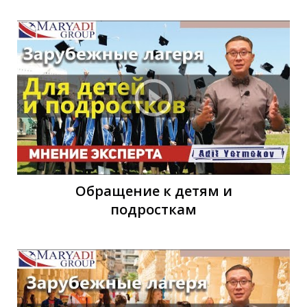
К
К
Обращение к детям и
подросткам