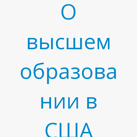
О
высшем
образова
Т
нии в
США