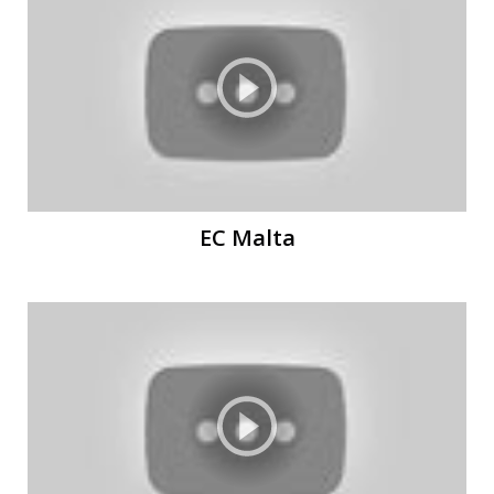
Ы
EC Malta
К