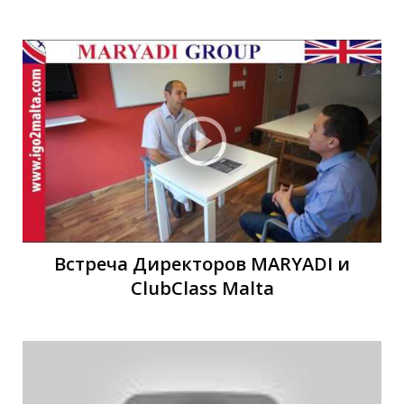
А
Р
Встреча Директоров MARYADI и
ClubClass Malta