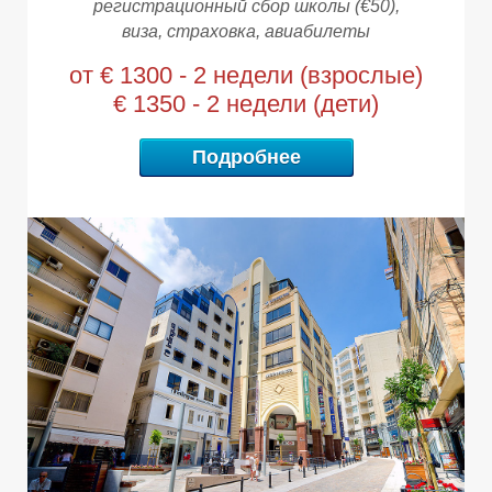
регистрационный сбор школы (
€50)
,
виза, страховка,
авиабилеты
от € 1300 - 2 недели (взрослые)
€ 1350 - 2 недели (дети)
Подробнее
В
В