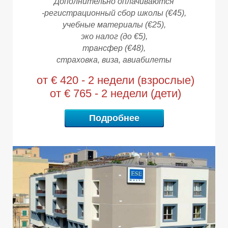
Т
Т
Дополнительно оплачиваются
-
регистрационный сбор школы (€45),
учебные материалы (€25),
эко налог (до €5),
трансфер (€48),
страховка, виза, авиабилеты
от € 420 - 2 недели (взрослые)
от € 765 - 2 недели (дети)
Подробнее