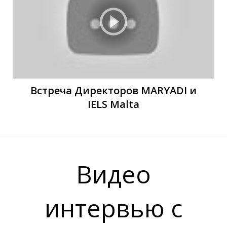
К
К
Встреча Директоров MARYADI и
IELS Malta
Видео
интервью с