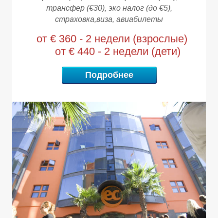
М
М
трансфер (€30),
эко налог (
до €5
),
страховка,виза, авиабилеты
от € 360 - 2 недели (взрослые)
от € 440 - 2 недели (дети)
Подробнее