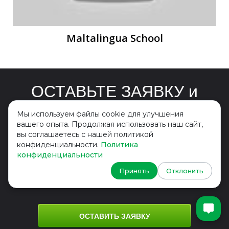
Maltalingua School
ОСТАВЬТЕ ЗАЯВКУ и
мы Вам отправим
Мы используем файлы cookie для улучшения
вашего опыта. Продолжая использовать наш сайт,
видео интервью
вы соглашаетесь с нашей политикой
конфиденциальности.
Политика
интересующей Вас
конфиденциальности
школы
Принять
Отклонить
ОСТАВИТЬ ЗАЯВКУ