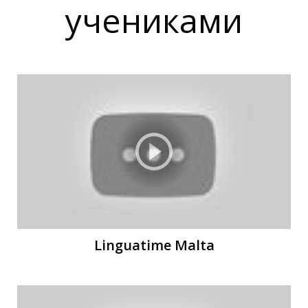
учениками
Т
И
Linguatime Malta