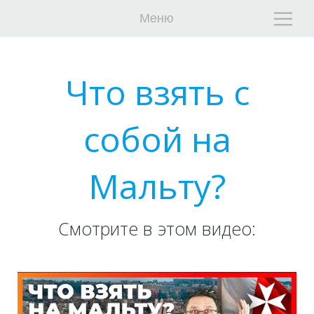
Меню
Что взять с
собой на
Г
Г
Мальту?
Смотрите в этом видео: