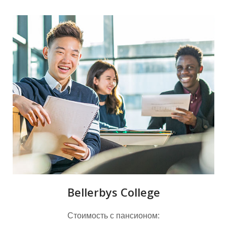
О
О
Bellerbys College
Стоимость с пансионом: