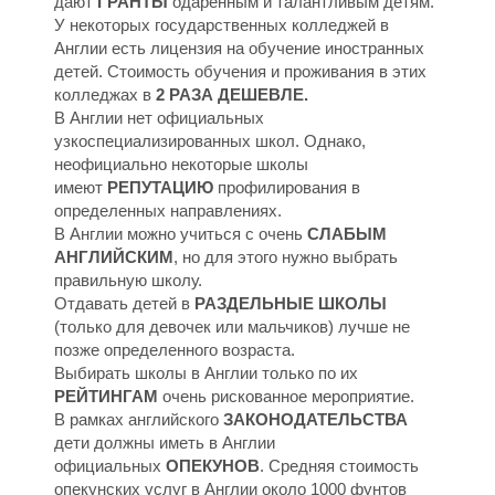
М
М
дают
ГРАНТЫ
одаренным и талантливым детям.
У некоторых государственных колледжей в
Англии есть лицензия на обучение иностранных
детей. Стоимость обучения и проживания в этих
колледжах в
2 РАЗА ДЕШЕВЛЕ.
В Англии нет официальных
узкоспециализированных школ. Однако,
неофициально некоторые школы
имеют
РЕПУТАЦИЮ
профилирования в
определенных направлениях.
В Англии можно учиться с очень
СЛАБЫМ
АНГЛИЙСКИМ
, но для этого нужно выбрать
правильную школу.
Отдавать детей в
РАЗДЕЛЬНЫЕ ШКОЛЫ
(только для девочек или мальчиков) лучше не
позже определенного возраста.
Выбирать школы в Англии только по их
РЕЙТИНГАМ
очень рискованное мероприятие.
В рамках английского
ЗАКОНОДАТЕЛЬСТВА
дети должны иметь в Англии
официальных
ОПЕКУНОВ
. Средняя стоимость
опекунских услуг в Англии около 1000 фунтов