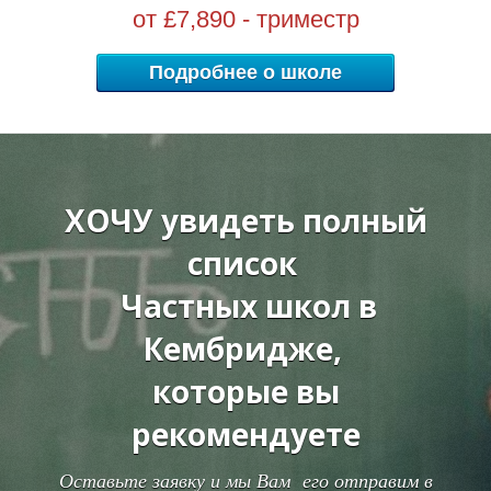
В
В
от £7,890 - триместр
Подробнее о школе
ХОЧУ увидеть полный
список
Частных школ в
Кембридже,
которые вы
рекомендуете
Оставьте заявку и мы Вам его отправим в