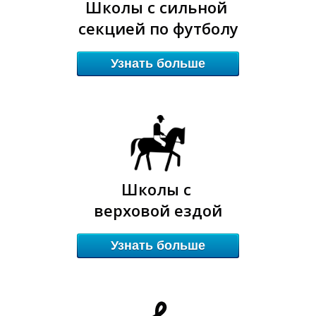
Д
Д
Школы с сильной
секцией по футболу
Узнать больше
Школы с
верховой ездой
Узнать больше