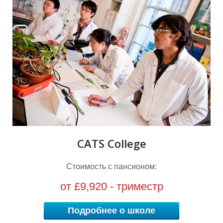
Г
Г
CATS Сollege
Стоимость с пансионом:
от £9,920 - триместр
Подробнее о школе