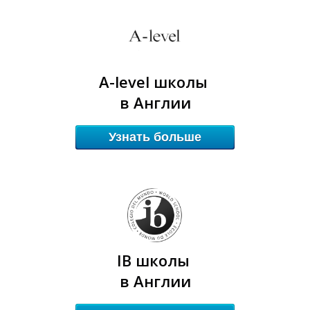
A-level школы
О
О
в Англии
Узнать больше
IB школы
в Англии