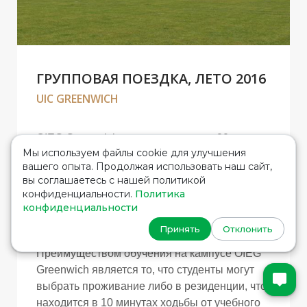
ГРУППОВАЯ ПОЕЗДКА, ЛЕТО 2016
UIC GREENWICH
OIEG Greenwich находится всего в 20
Мы используем файлы cookie для улучшения
минутах езды от центра Лондона. Кампус
вашего опыта. Продолжая использовать наш сайт,
расположился на территории всемирного
вы соглашаетесь с нашей политикой
культурного наследия ЮНЕСКО. Это
конфиденциальности.
Политика
очаровательное место с богатой морской
конфиденциальности
историей, где студенты могут насладиться
Принять
Отклонить
видом на набережную реки Темзы.
Преимуществом обучения на кампусе OIEG
Greenwich является то, что студенты могут
выбрать проживание либо в резиденции, что
находится в 10 минутах ходьбы от учебного