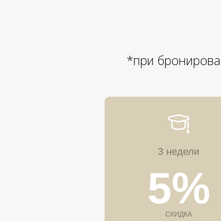
*при бронирова
3 недели
5%
СКИДКА