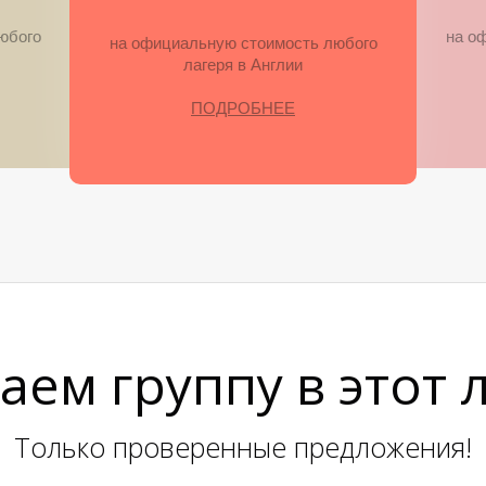
юбого
на о
на официальную стоимость любого
лагеря в Англии
ПОДРОБНЕЕ
ем группу в этот 
Только проверенные предложения!