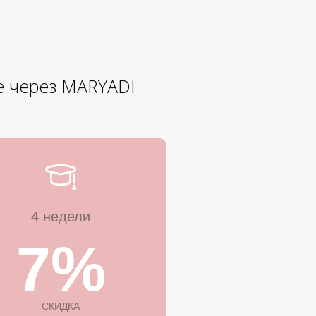
е через MARYADI
4 недели
7%
СКИДКА