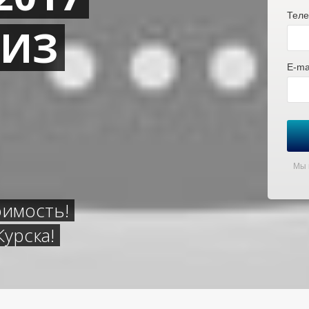
Теле
 ИЗ
E-mai
Мы 
оимость!
урска!