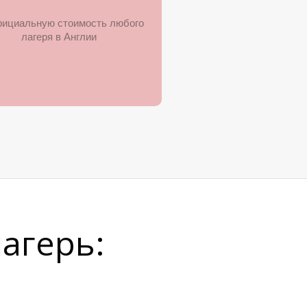
фициальную стоимость любого
лагеря в Англии
лагерь: