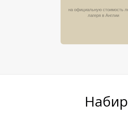
на официальную стоимость л
лагеря в Англии
Набира