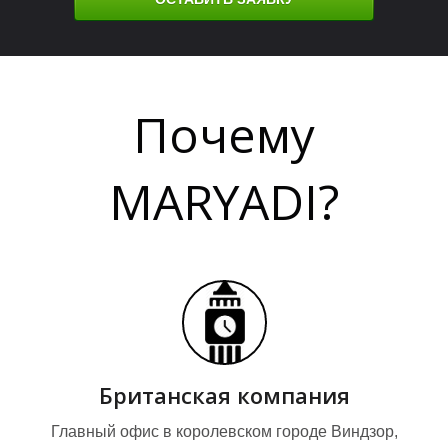
Почему
А
А
MARYADI?
Британская компания
Главный офис в королевском городе Виндзор,