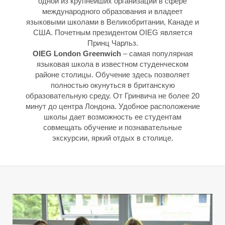
одной из крупнейших организаций в сфере
международного образования и владеет
языковыми школами в Великобритании, Канаде и
США. Почетным президентом OIEG является
Е
Е
Принц Чарльз.
OIEG London Greenwich
– самая популярная
языковая школа в известном студенческом
районе столицы. Обучение здесь позволяет
полностью окунуться в британскую
образовательную среду. От Гринвича не более 20
минут до центра Лондона. Удобное расположение
школы дает возможность ее студентам
совмещать обучение и познавательные
экскурсии, яркий отдых в столице.