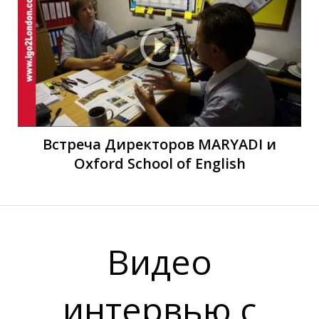
Р
Р
Встреча Директоров MARYADI и
Oxford School of English
Видео
интервью с