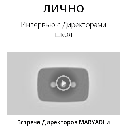
лично
Интервью с Директорами
школ
Е
Е
Встреча Директоров MARYADI и