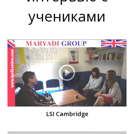
учениками
О
О
LSI Cambridge