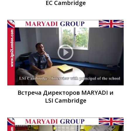
EC Cambridge
П
П
Встреча Директоров MARYADI и
LSI Cambridge