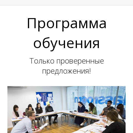
Программа
У
У
обучения
Только проверенные
предложения!