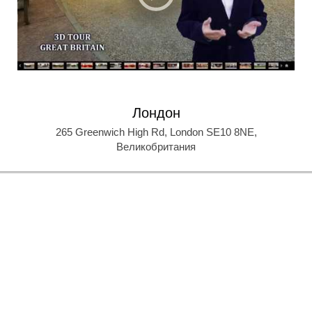
Лондон
265 Greenwich High Rd, London SE10 8NE,
Великобритания
Е
Е