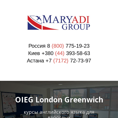
П
П
Россия 8
(800)
775-19-23
Киев +380
(44)
393-58-63
Астана +7
(7172)
72-73-97
OIEG London Greenwich
курсы английского языка для
взрослых