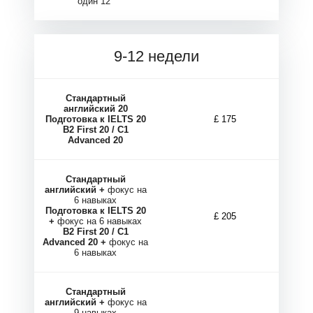
один 12
В
В
9-12 недели
Стандартный
английский 20
Подготовка к IELTS 20
£ 175
B2 First 20 / C1
Advanced 20
Стандартный
английский +
фокус на
6 навыках
Подготовка к IELTS 20
£ 205
+
фокус на 6 навыках
B2 First 20 / C1
Advanced 20 +
фокус на
6 навыках
Стандартный
английский +
фокус на
9 навыках