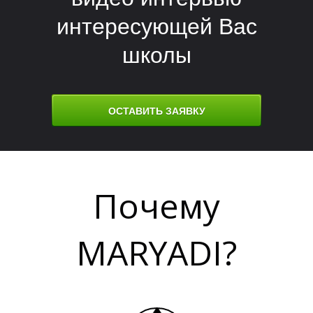
Т
Т
интересующей Вас
школы
ОСТАВИТЬ ЗАЯВКУ
Почему
MARYADI?