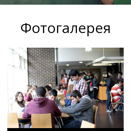
Фотогалерея
Ы
Ы