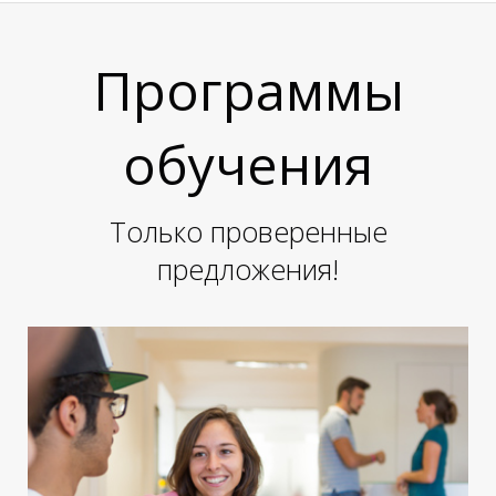
П
П
Программы
обучения
Только проверенные
предложения!