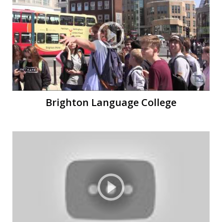
Brighton Language College
О
О