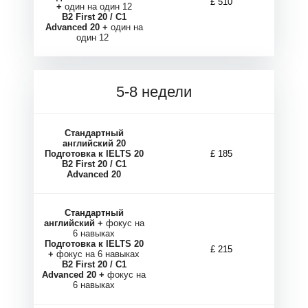
М
М
£ 510
+
один на один 12
B2 First 20 / C1
Advanced 20 +
один на
один 12
5-8 недели
Стандартный
английский 20
Подготовка к IELTS 20
£ 185
B2 First 20 / C1
Advanced 20
Стандартный
английский +
фокус на
6 навыках
Подготовка к IELTS 20
£ 215
+
фокус на 6 навыках
B2 First 20 / C1
Advanced 20 +
фокус на
6 навыках