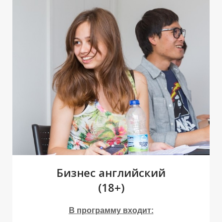
О
О
Бизнес английский
(18+)
В программу входит: