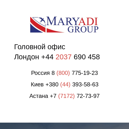
О
О
Головной офис
Лондон +44
2037
690 458
Россия 8
(800)
775-19-23
Киев +380
(44)
393-58-63
Астана +7
(7172)
72-73-97