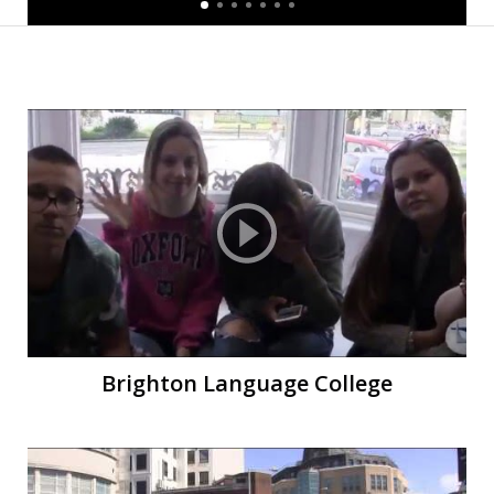
К
К
Brighton Language College