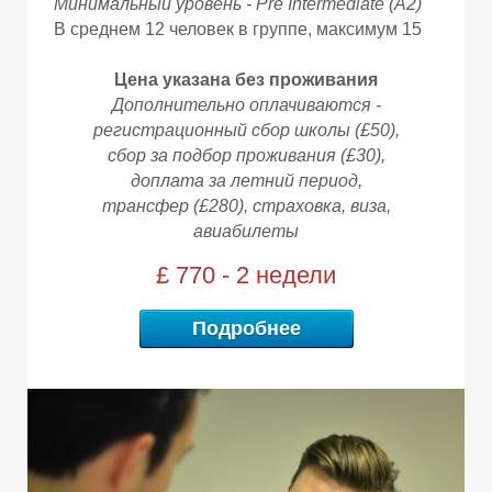
Минимальный уровень - Pre Intermediate (A2)
В среднем 12 человек в группе, максимум 15
Ы
Ы
Цена указана без проживания
Дополнительно оплачиваются -
регистрационный сбор школы (£50),
сбор за подбор проживания (£30),
доплата за летний период,
трансфер (£280),
страховка, виза,
авиабилеты
£ 770 - 2 недели
Подробнее