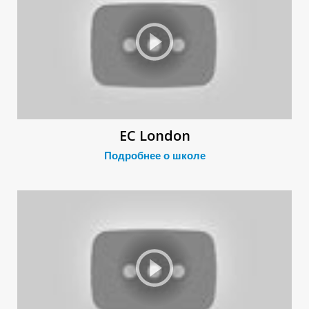
К
К
EC London
Подробнее о школе