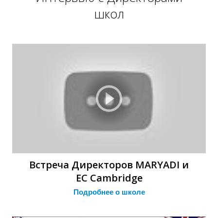
школ
З
З
Встреча Директоров MARYADI и
EC Cambridge
Подробнее о школе