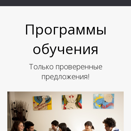
М
М
Программы
обучения
Только проверенные
предложения!