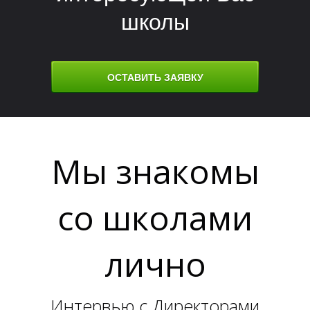
Т
Т
школы
ОСТАВИТЬ ЗАЯВКУ
Мы знакомы
со школами
лично
Интервью с Директорами