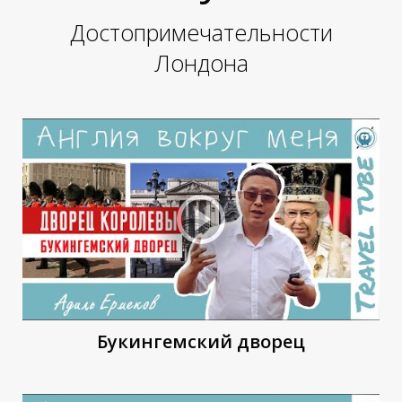
Достопримечательности
Лондона
Т
Т
Букингемский дворец