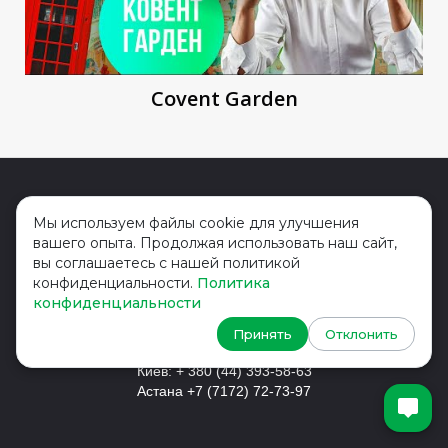
Covent Garden
Мы используем файлы cookie для улучшения
вашего опыта. Продолжая использовать наш сайт,
вы соглашаетесь с нашей политикой
Головной офис - Лондон
+44
конфиденциальности.
Политика
конфиденциальности
2037
690 458
Принять
Отклонить
Россия: 8 (800) 775-19-23
Киев: + 380 (44) 393-58-63
Астана +7 (7172) 72-73-97