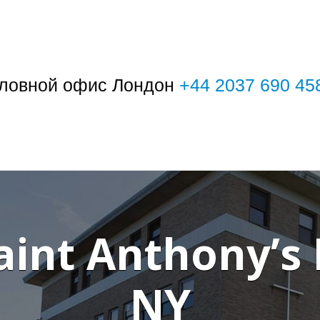
ловной офис Лондон
+44 2037 690 45
int Anthony’s 
NY