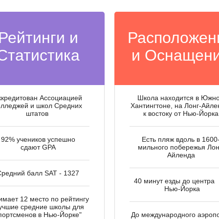
Рейтинги и
Расположен
Статистика
и Оснащен
ккредитован Ассоциацией
Школа находится в Южн
олледжей и школ Средних
Хантингтоне, на Лонг-Айле
штатов
к востоку от Нью-Йорка
92% учеников успешно
Есть пляж вдоль в 1600
сдают GPA
мильного побережья Лон
Айленда
Средний балл SAT - 1327
40 минут езды до цен
Нью-Йорка
имает 12 место по рейтингу
учшие средние школы для
портсменов в Нью-Йорке"
До международного аэроп