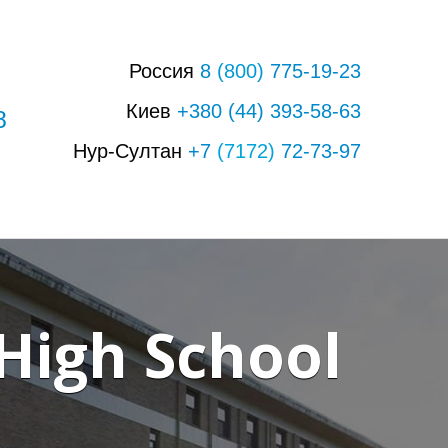
Россия
8
(800)
775-19-23
Киев
+380
(44)
393-58-63
8
Нур-Султан
+7
(7172)
72-73-97
High School