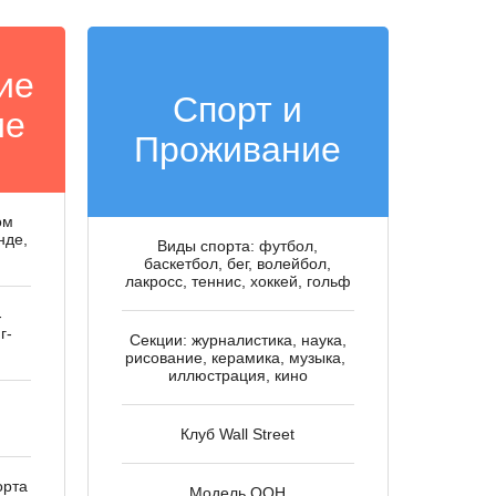
ие
Спорт и
ие
Проживание
ом
нде,
Виды спорта: футбол,
баскетбол, бег, волейбол,
лакросс, теннис, хоккей, гольф
-
г-
Секции: журналистика, наука,
рисование, керамика, музыка,
иллюстрация, кино
тра
Клуб Wall Street
орта
Модель ООН