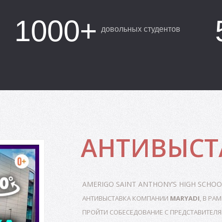
1000+
довольных студентов
АНТИВЫСТ
AMERIGO SAINT ANTHONY’S HIGH SCHOO
АНТИВЫСТАВКА
КОМПАНИИ
MARYADI
, В Р
ПРОЙТИ СОБЕСЕДОВАНИЕ С ПРЕДСТАВИТЕЛЯ