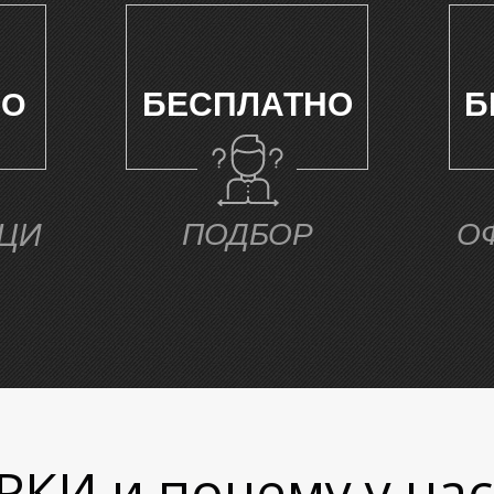
БЕСПЛАТНО
Б
НО
ЦИ
ПОДБОР
О
РКИ и почему у на