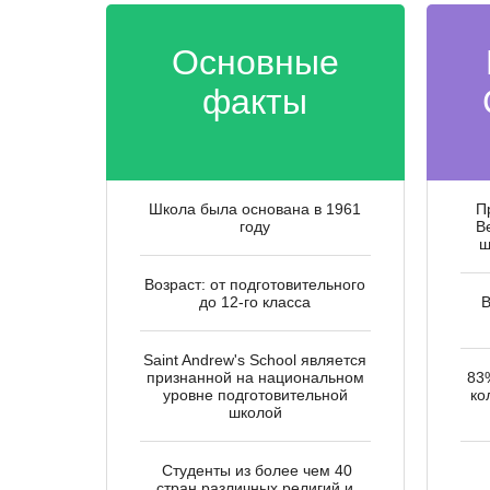
Основные
факты
Школа была основана в 1961
П
году
B
ш
Возраст: от подготовительного
до 12-го класса
В
Saint Andrew's School является
признанной на национальном
83
уровне подготовительной
ко
школой
Студенты из более чем 40
стран различных религий и