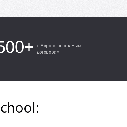
500+
в Европе по прямым
договорам
chool: