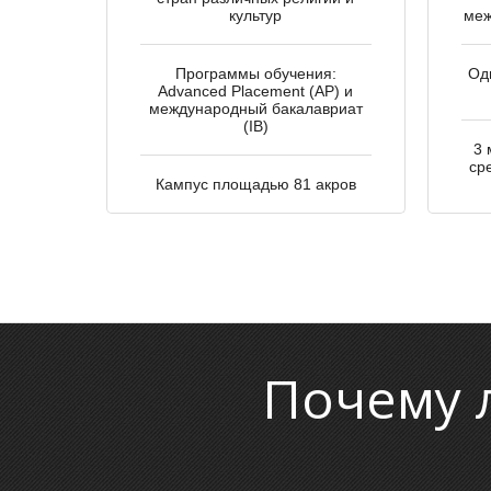
культур
меж
Программы обучения:
Од
Advanced Placement (AP) и
международный бакалавриат
(IB)
3 
ср
Кампус площадью 81 акров
Почему 