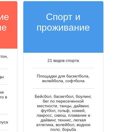
ие
Спорт и
ие
проживание
тон,
21 видов спорта
Площадки для баскетбола,
ды
волейбола, софтбола
ия
Бейсбол, баскетбол, боулинг,
го в
бег по пересеченной
местности, танцы, дайвинг,
футбол, гольф, хоккей,
лакросс, сквош, плавание и
дайвинг, теннис, легкая
пуса
атлетика, волейбол, водное
поло, борьба