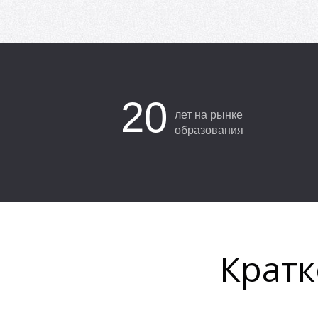
20
лет на рынке
образования
Кратк