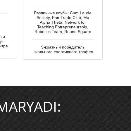
я
Различные клубы: Cum Laude
Society, Fair Trade Club, Mu
Alpha Theta, Network for
Teaching Entrepreneurship,
Robotics Team, Round Square
в и
уг
нтре
9-кратный победитель
школьного спортивного трофея
MARYADI: