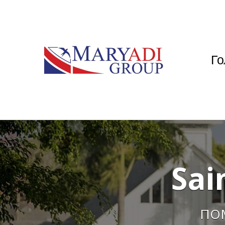
Го
Sai
ПО