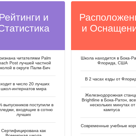
Рейтинги и
Расположен
Статистика
и Оснащен
ризнана читателями Palm
Школа находится в Бока-Ра
each Post лучшей частной
Флорида, США
колой в округе Палм-Бич
В 2 часах езды от Флори
ходит в число 20 лучших
школ-интернатов мира
Железнодорожная станц
Brightline в Бока-Ратон, все
% выпускников поступили в
нескольких минутах от
лледжи, входящие в сотню
кампуса
лучших
Современные учебные кор
Сертифицирована как
Всемирная школа