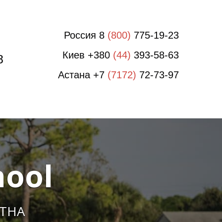
Россия 8
(800)
775-19-23
Киев +380
(44)
393-58-63
8
Астана +7
(7172)
72-73-97
hool
ТНА