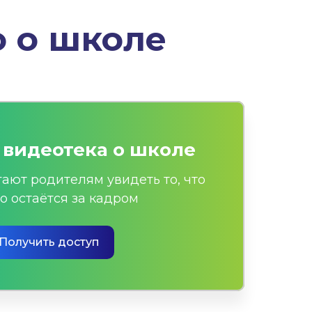
 о школе
 видеотека о школе
ают родителям увидеть то, что
о остаётся за кадром
Получить доступ