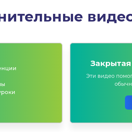
нительные видео
Закрытая
енции
Эти видео помог
обычн
лы
уроки