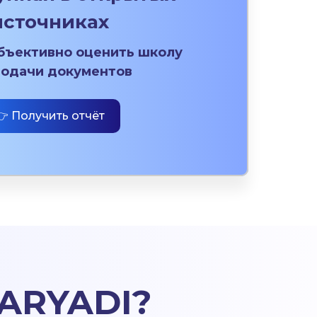
источниках
бъективно оценить школу
одачи документов
👉 Получить отчёт
MARYADI
?