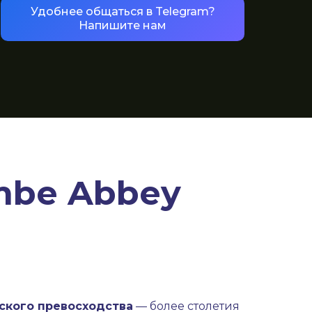
Удобнее общаться в Telegram?
Напишите нам
mbe Abbey
еского превосходства
— более столетия