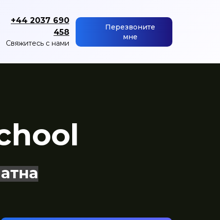
+44 2037 690
Перезвоните
458
мне
Свяжитесь с нами
chool
атна