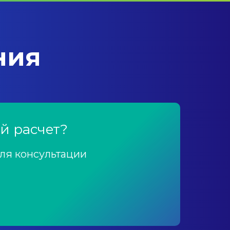
ния
й расчет?
для консультации