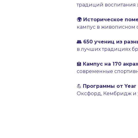
традиций воспитания
🌍 Историческое пом
кампус в живописном 
👥 650 учениц из раз
в лучших традициях б
🏫
Кампус на 170 акра
современные спортив
💪
Программы от Year 
Оксфорд, Кембридж и