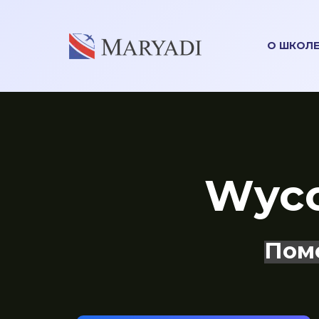
О ШКОЛ
Wyco
Пом