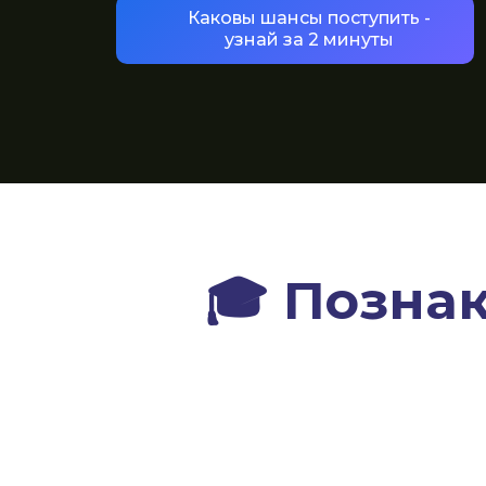
Каковы шансы поступить -
узнай за 2 минуты
🎓 Позна