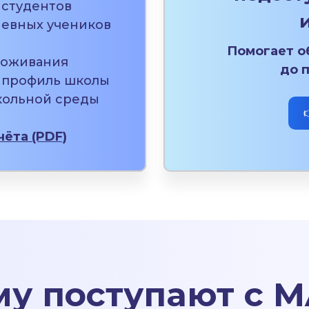
 студентов
невных учеников
Помогает о
роживания
до п
 профиль школы
кольной среды
чёта (PDF)
у поступают с 