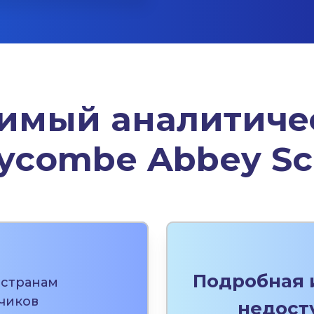
симый
аналитиче
combe Abbey Sc
Подробная 
 странам
чиков
недост