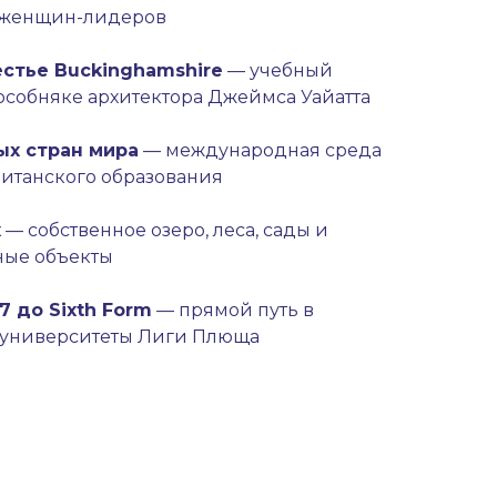
 женщин-лидеров
естье Buckinghamshire
— учебный
особняке архитектора Джеймса Уайатта
ных стран мира
— международная среда
ританского образования
х
— собственное озеро, леса, сады и
ные объекты
7 до Sixth Form
— прямой путь в
 университеты Лиги Плюща