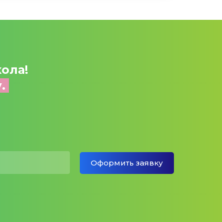
ола!
у.
Оформить заявку