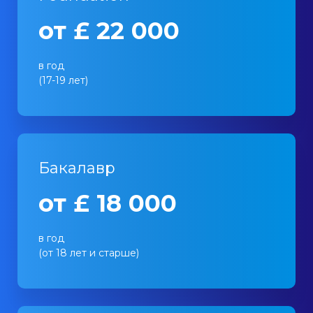
от £ 22 000
в год
(17-19 лет)
Бакалавр
от £ 18 000
в год
(от 18 лет и старше)