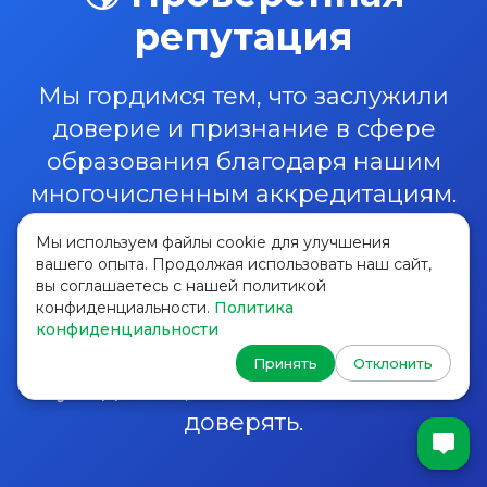
репутация
Мы гордимся тем, что заслужили
доверие и признание в сфере
образования благодаря нашим
многочисленным аккредитациям.
Они подтверждают наше
Мы используем файлы cookie для улучшения
стремление к высоким
вашего опыта. Продолжая использовать наш сайт,
вы соглашаетесь с нашей политикой
стандартам и качеству.
конфиденциальности.
Политика
Ознакомьтесь с нашими
конфиденциальности
аккредитациями ниже и
Принять
Отклонить
убедитесь, что вы можете нам
доверять.