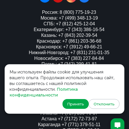
Россия: 8 (800) 775-19-23
Москва: +7 (499) 348-13-19
СПБ: +7 (812) 425-12-04
Екатеринбург: +7 (343) 386-16-54
Казань: +7 (843) 202-39-54
Краснодар: +7 (861) 203-36-68
Красноярск: +7 (3912) 49-66-21
Нижний-Новгород: +7 (831) 231-01-35
Новосибирск: +7 (383) 227-84-84
Пермь: +7 (342) 299-41-81
Мы используем файлы cookie для улучшения
Ростов-на-Дону: +7 (8633) 03-34-56
вашего опыта. Продолжая использовать наш сайт,
Самара: +7 (846) 229-55-37
вы соглашаетесь с нашей политикой
конфиденциальности.
Политика
Украина
конфиденциальности
Киев: + 380 (44) 393-58-63
Принять
Отклонить
Казахстан
Алматы +7 (727) 350-76-37
Астана +7 (7172) 72-73-97
Караганда +7 (771) 379-51-11