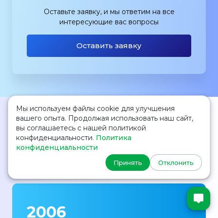
Оставьте заявку, и мы ответим на все
интересующие вас вопросы
Оставить заявку
⭐ О нас в цифрах
Мы используем файлы cookie для улучшения
вашего опыта. Продолжая использовать наш сайт,
вы соглашаетесь с нашей политикой
Мы рады, что с каждым годом голос
конфиденциальности.
Политика
нашего сообщества звучит громче
конфиденциальности
Принять
Отклонить
2006