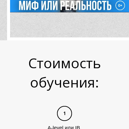
Т
Стоимость
обучения:
A-level или IB