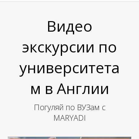
Видео
экскурсии по
университета
Ь
м в Англии
Погуляй по ВУЗам с
MARYADI