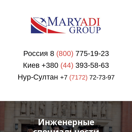
П
Россия 8
(800)
775-19-23
Киев +380
(44)
393-58-63
Нур-Султан
+7
(7172)
72-73-97
Инженерные
специальности