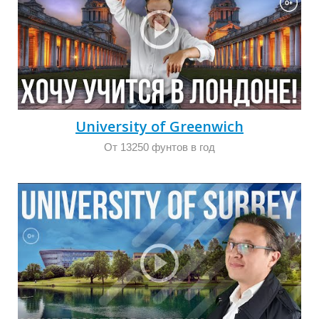
П
University of Greenwich
От 13250 фунтов в год