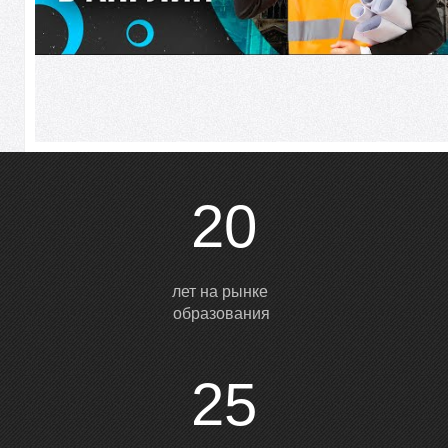
М
20
лет на рынке
образования
25