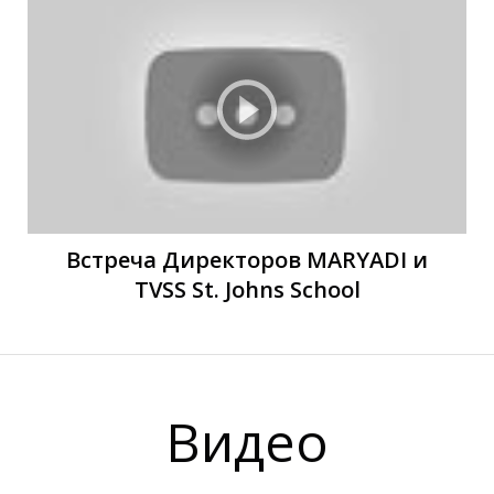
Т
Т
Встреча Директоров MARYADI и
TVSS St. Johns School
Видео