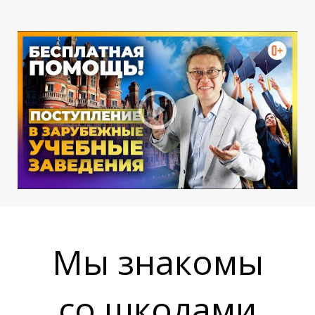
О
О
Мы знакомы
со школами