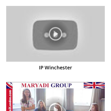
Ы
Ы
IP Winchester