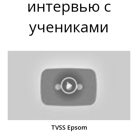
З
З
интервью с
учениками
TVSS Epsom