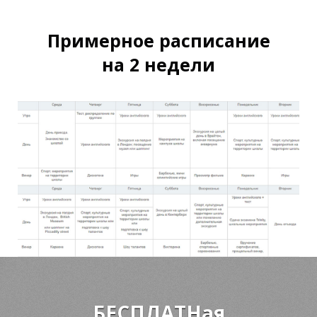
Примерное расписание
И
И
на 2 недели
БЕСПЛАТНая