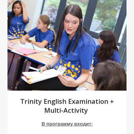
О
О
Trinity English Examination +
Multi-Activity
В программу входит: