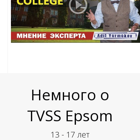
Л
Л
Немного о
TVSS Epsom
13 - 17 лет