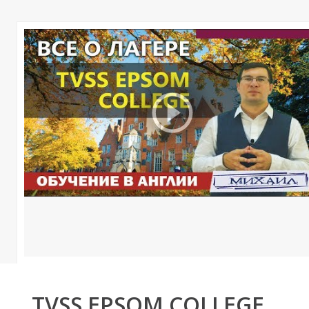
О
О
TVSS EPSOM COLLEGE