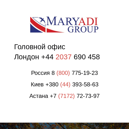
О
О
Головной офис
Лондон +44
2037
690 458
Россия 8
(800)
775-19-23
Киев +380
(44)
393-58-63
Астана +7
(7172)
72-73-97