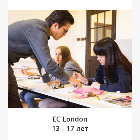
В
В
EC London
13 - 17 лет