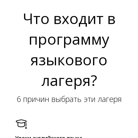
Что входит в
Е
Е
программу
языкового
лагеря?
6 причин выбрать эти лагеря
Уроки английского языка