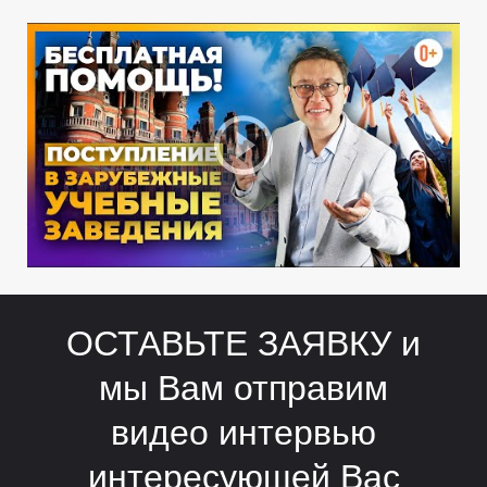
О
О
ОСТАВЬТЕ ЗАЯВКУ и
мы Вам отправим
видео интервью
интересующей Вас