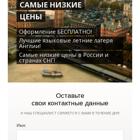
Р
Р
САМЫЕ НИЗКИЕ
ЦЕНЫ
Оформление БЕСПЛАТНО!
Лучшие языковые летние лагеря
Англии!
Самые низкие цены в России и
странах СНГ!
О
О
Оставьте
свои контактные данные
И НАШ СПЕЦИАЛИСТ СВЯЖЕТСЯ С ВАМИ В ТЕЧЕНИЕ ДНЯ
Имя: