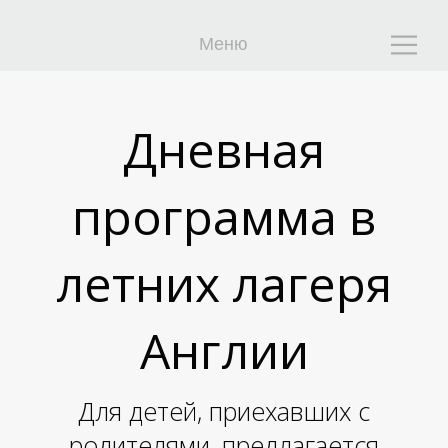
Р
Р
Меню
Дневная
программа в
А
А
летних лагеря
Англии
Для детей, приехавших с
родителями, предлагается