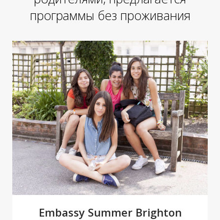
программы без проживания
М
М
Embassy Summer Brighton