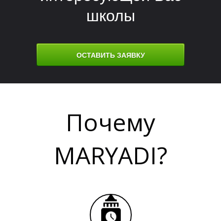
Н
Д
школы
ОСТАВИТЬ ЗАЯВКУ
Почему
Т
А
MARYADI?