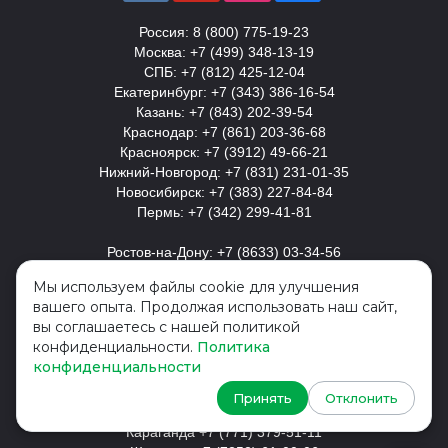
Россия: 8 (800) 775-19-23
Москва: +7 (499) 348-13-19
СПБ: +7 (812) 425-12-04
Екатеринбург: +7 (343) 386-16-54
Казань: +7 (843) 202-39-54
Краснодар: +7 (861) 203-36-68
Ы
Красноярск: +7 (3912) 49-66-21
К
Нижний-Новгород: +7 (831) 231-01-35
Новосибирск: +7 (383) 227-84-84
Пермь: +7 (342) 299-41-81
Ростов-на-Дону: +7 (8633) 03-34-56
Самара: +7 (846) 229-55-37
Мы используем файлы cookie для улучшения
вашего опыта. Продолжая использовать наш сайт,
Украина
вы соглашаетесь с нашей политикой
Киев: + 380 (44) 393-58-63
конфиденциальности.
Политика
конфиденциальности
Казахстан
Алматы +7 (727) 350-76-37
Принять
Отклонить
Астана +7 (7172) 72-73-97
Караганда +7 (771) 379-51-11