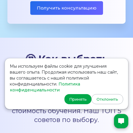
Получить консультацию
🤔 Как выбрать
Мы используем файлы cookie для улучшения
школу в Англии?
вашего опыта. Продолжая использовать наш сайт,
вы соглашаетесь с нашей политикой
Перед тем как решить, в какую
конфиденциальности.
Политика
конфиденциальности
школу поступить, изучите ее
Принять
Отклонить
рейтинг, расположение,
стоимость обучения. Наш ТОП 5
советов по выбору.