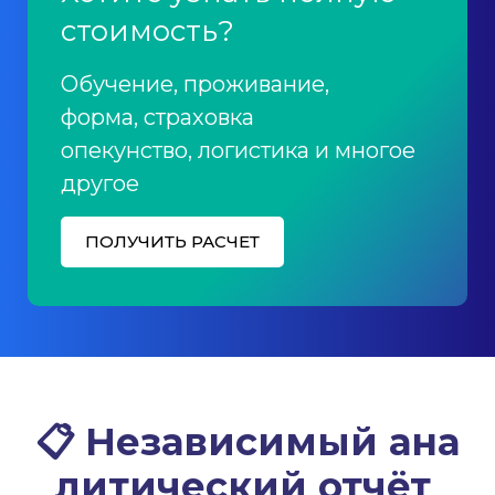
стоимость?
Обучение, проживание,
форма, страховка
опекунство, логистика и многое
другое
ПОЛУЧИТЬ РАСЧЕТ
📋
Независимый
ана
литический отчёт