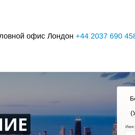
ловной офис Лондон
+44 2037 690 45
Б
(
НИЕ
Имя: