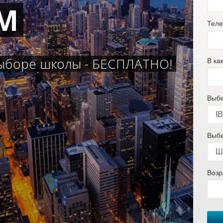
М
Теле
ыборе школы - БЕСПЛАТНО!
В ка
Выбе
Выбе
Возр