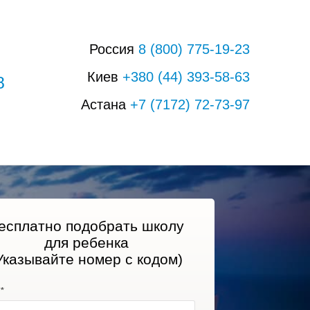
Россия
8
(800)
775-19-23
Киев
+380
(44
)
393-58-63
8
Астана
+7
(7172)
72-73-97
есплатно подобрать школу
для ребенка
Указывайте номер с кодом)
*