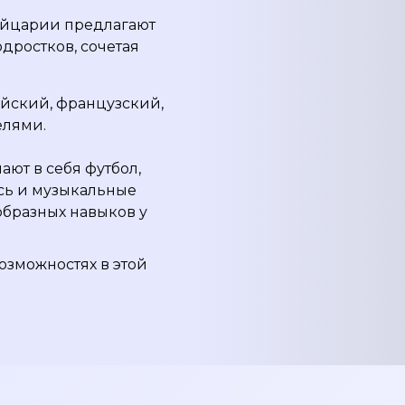
ейцарии предлагают
дростков, сочетая
ийский, французский,
елями.
ют в себя футбол,
ись и музыкальные
образных навыков у
озможностях в этой