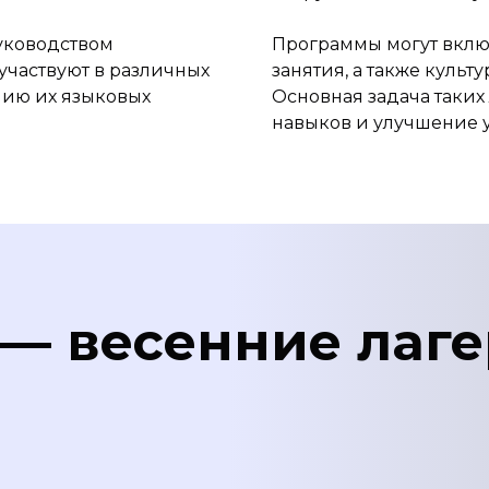
уководством
Программы могут вклю
частвуют в различных
занятия, а также куль
нию их языковых
Основная задача таких
навыков и улучшение 
 — весенние лаге