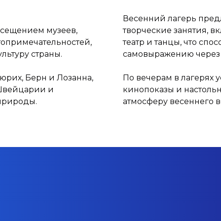
Весенний лагерь пред
осещением музеев,
творческие занятия, в
стопримечательностей,
театр и танцы, что спо
ультуру страны.
самовыражению через 
юрих, Берн и Лозанна,
По вечерам в лагерях 
 Швейцарии и
кинопоказы и настольн
природы.
атмосферу весеннего в