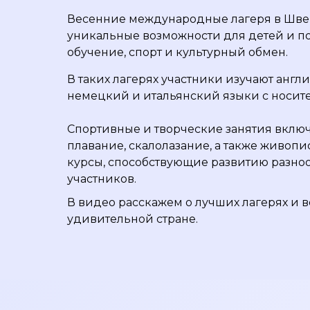
Весенние международные лагеря в Шв
уникальные возможности для детей и по
обучение, спорт и культурный обмен.
В таких лагерях участники изучают англ
немецкий и итальянский языки с носит
Спортивные и творческие занятия включа
плавание, скалолазание, а также живоп
курсы, способствующие развитию разно
участников.
В видео расскажем о лучших лагерях и в
удивительной стране.