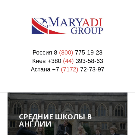
П
П
Россия 8
(800)
775-19-23
Киев +380
(44)
393-58-63
Астана +7
(7172)
72-73-97
СРЕДНИЕ ШКОЛЫ В
АНГЛИИ