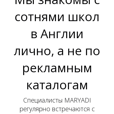
сотнями школ
в Англии
О
О
лично, а не по
рекламным
каталогам
Специалисты MARYADI
регулярно встречаются c