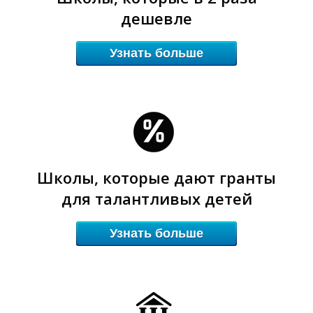
дешевле
Узнать больше
О
О
Школы, которые дают гранты
для талантливых детей
Узнать больше