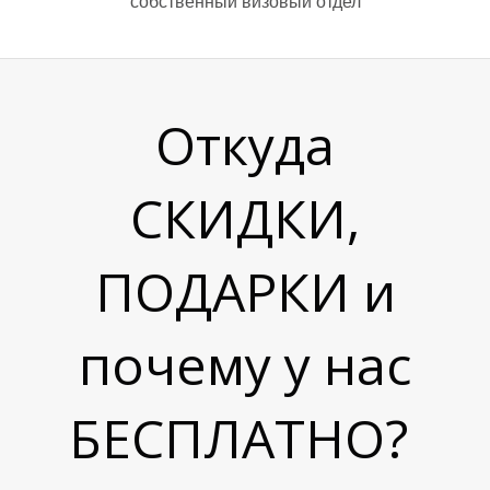
Д
Д
собственный визовый отдел
Откуда
СКИДКИ,
ПОДАРКИ и
почему у нас
БЕСПЛАТНО?