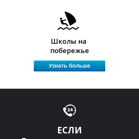
Школы на
побережье
Узнать больше
Ы
Ы
ЕСЛИ