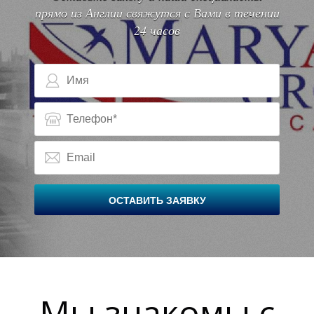
прямо из Англии свяжутся с Вами в течении
24 часов
О
О
ОСТАВИТЬ ЗАЯВКУ
Мы знакомы с