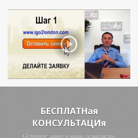
Е
Е
БЕСПЛАТНая
КОНСУЛЬТАЦИя
Оставьте заявку и наши специалисты