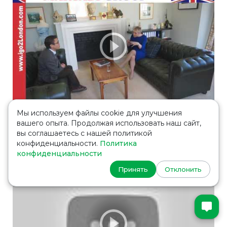
Мы используем файлы cookie для улучшения
Adcot School
вашего опыта. Продолжая использовать наш сайт,
Один из самых известных школ в Англии только
вы соглашаетесь с нашей политикой
для девочек
конфиденциальности.
Политика
конфиденциальности
Принять
Отклонить