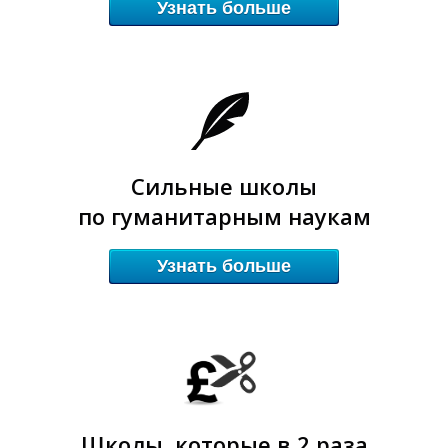
Узнать больше
К
К
Сильные школы
по гуманитарным наукам
Узнать больше
Школы, которые в 2 раза