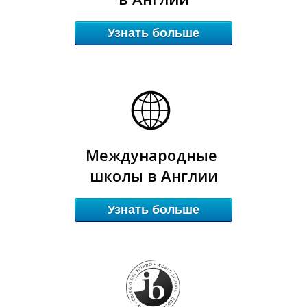
Узнать больше
Ш
Ш
Международные
школы в Англии
Узнать больше