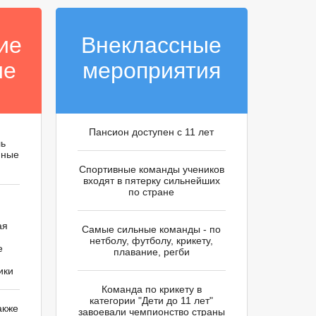
ие
Внеклассные
ие
мероприятия
Пансион доступен с 11 лет
ль
нные
Спортивные команды учеников
входят в пятерку сильнейших
по стране
ая
Самые сильные команды - по
нетболу, футболу, крикету,
е
плавание, регби
ики
Команда по крикету в
категории "Дети до 11 лет"
акже
завоевали чемпионство страны