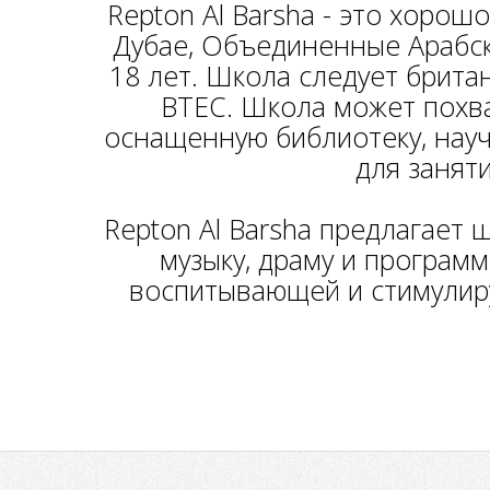
Repton Al Barsha - это хоро
Дубае, Объединенные Арабск
18 лет. Школа следует британ
BTEC. Школа может похв
оснащенную библиотеку, науч
для занят
Repton Al Barsha предлагает 
музыку, драму и програм
воспитывающей и стимулир