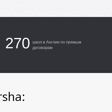
270
школ в Англии по прямым
договорам
rsha: