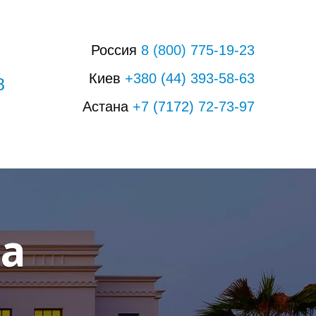
Россия
8
(800)
775-19-23
Киев
+380
(44)
393-58-63
8
Астана
+7
(7172)
72-73-97
ha