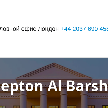
ловной офис Лондон
+44 2037 690 45
epton Al Bars