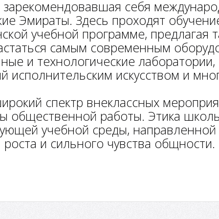
шо зарекомендовавшая себя междунар
ие Эмираты. Здесь проходят обучение 
ской учебной программе, предлагая та
астаться самым современным оборуд
ные и технологические лаборатории,
ий исполнительским искусством и мног
широкий спектр внеклассных мероприят
мы общественной работы. Этика школ
ующей учебной среды, направленной
роста и сильного чувства общности.