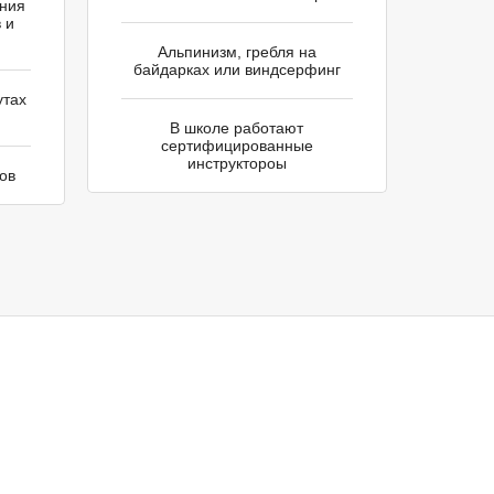
ения
 и
Альпинизм, гребля на
байдарках или виндсерфинг
утах
В школе работают
сертифицированные
инструктороы
ов