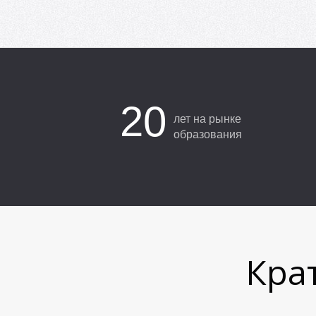
20
лет на рынке
образования
Крат