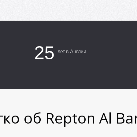
25
лет в Англии
ко об Repton Al Ba