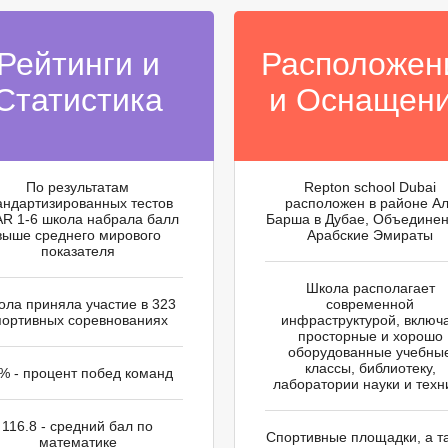
Рейтинги и
Расположен
Статистика
и Оснащен
По результатам
Repton school Dubai
андартизированных тестов
расположен в районе А
R 1-6 школа набрала балл
Барша в Дубае, Объедине
выше среднего мирового
Арабские Эмираты
показателя
Школа располагает
ола приняла участие в 323
современной
портивных соревнованиях
инфраструктурой, включ
просторные и хорошо
оборудованные учебны
классы, библиотеку,
% - процент побед команд
лаборатории науки и техн
116.8 - средний бал по
Спортивные площадки, а т
математике