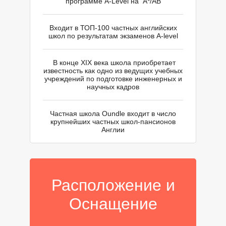
программе A-Level на A*/AB
Входит в ТОП-100 частных английских
школ по результатам экзаменов A-level
Ш
Ш
В конце XIX века школа приобретает
известность как одно из ведущих учебных
учреждений по подготовке инженерных и
научных кадров
Частная школа Oundle входит в число
крупнейших частных школ-пансионов
Англии
Расположение и
Оснащение