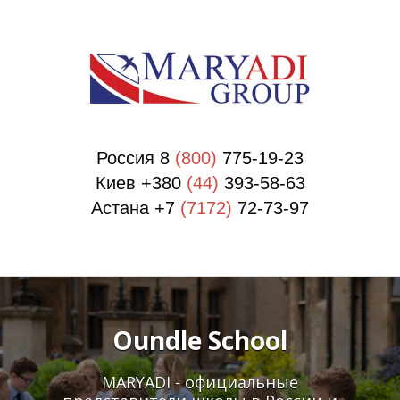
П
П
Россия 8
(800)
775-19-23
Киев +380
(44)
393-58-63
Астана +7
(7172)
72-73-97
Oundle School
MARYADI - официальные