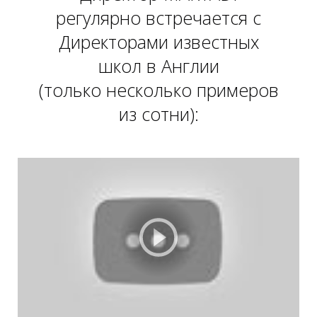
регулярно встречается c
Директорами известных
Е
Е
школ в Англии
(только несколько примеров
из сотни):