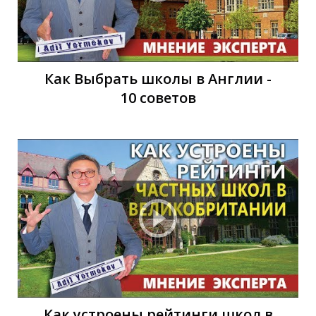
Как Выбрать школы в Англии -
0
0
10 советов
Как устроены рейтинги школ в