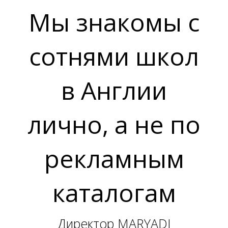
Мы знакомы с
Д
Д
сотнями школ
в Англии
лично, а не по
рекламным
каталогам
Директор MARYADI