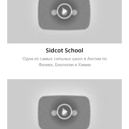
Sidcot School
Одна из самых сильных школ в Англии по
Физике, Биологии и Химии
Т
Т