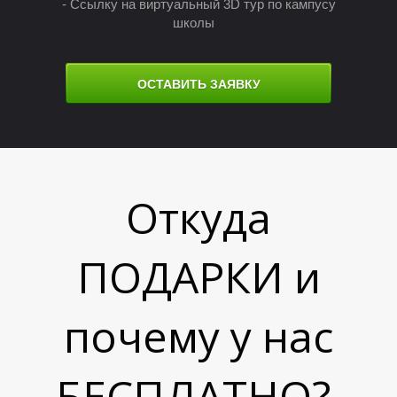
Е
Е
- Ссылку на виртуальный 3D тур по кампусу
школы
ОСТАВИТЬ ЗАЯВКУ
Откуда
ПОДАРКИ и
почему у нас
БЕСПЛАТНО?