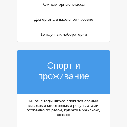
Компьютерные классы
Два органа в школьной часовне
15 научных лабораторий
О
О
Спорт и
проживание
Многие годы школа славится своими
высокими спортивными результатами,
особенно по регби, крикету и женскому
хоккею