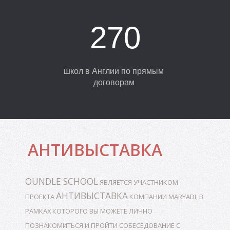
У
У
270
школ в Англии по прямым
договорам
АНТИВЫСТАВКА
OUNDLE
SCHOOL
ЯВЛЯЕТСЯ УЧАСТНИКОМ
АНТИВЫСТАВКА
ПРОЕКТА
КОМПАНИИ MARYADI, В
РАМКАХ КОТОРОГО ВЫ МОЖЕТЕ ЛИЧНО
ПОЗНАКОМИТЬСЯ И ПРОЙТИ СОБЕСЕДОВАНИЕ С