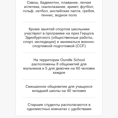
Сквош, бадминтон, плавание, легкая
атлетика, скалолазание, крикет, футбол,
гольф, нетбол, английская лапта, гребля,
теннис, водное поло
Кроме занятий спортом школьники
участвуют в программе на приз Герцога
Эдинбургского (общественные работы,
спорт, экспедиции) и заниматься военно-
спортивной подготовкой (CCF)
На территории Oundle School
Л
Л
расположены 8 общежитий для
мальчиков и 5 для девочек на 60 человек
каждое
Смешанное общежитие для учащихся
младшей школы на 40 человек
Старшие студенты располагаются в
одноместных комнатах с удобствами