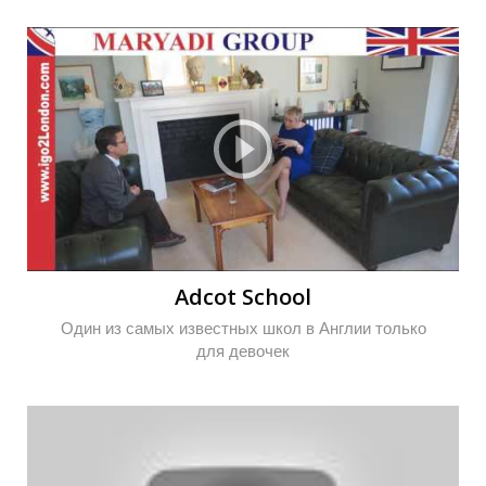
О
О
Adcot School
Один из самых известных школ в Англии только
для девочек