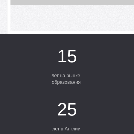
М
М
15
лет на рынке
образования
25
лет в Англии