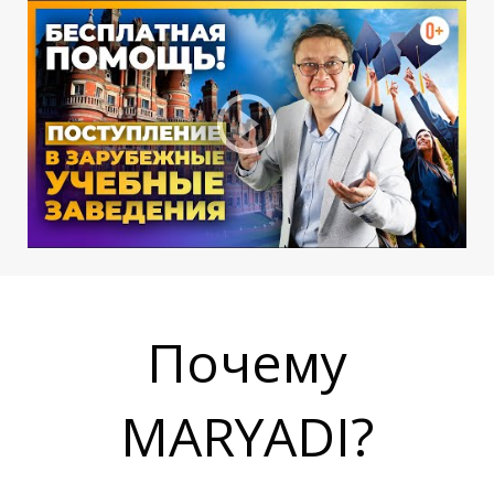
А
А
Почему
MARYADI?