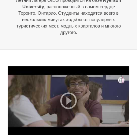
Летний лагерь OIEG проводится на базе
Ryerson
University
, расположенный в самом сердце
Торонто, Онтарио. Студенты находятся всего в
нескольких минутах ходьбы от популярных
туристических мест, модных кварталов и многого
другого.
Л
Л