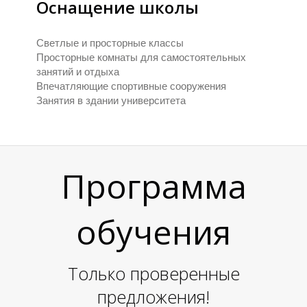
Оснащение школы
Е
Е
Светлые и просторные классы
Просторные комнаты для самостоятельных
занятий и отдыха
Впечатляющие спортивные сооружения
Занятия в здании университета
Программа
обучения
Только проверенные
предложения!