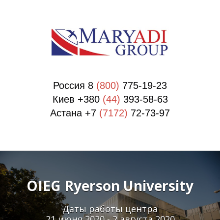
О
О
Россия 8
(800)
775-19-23
Киев +380
(44)
393-58-63
Астана +7
(7172)
72-73-97
OIEG Ryerson University
Даты работы центра
21 июня 2020 - 2 августа 2020