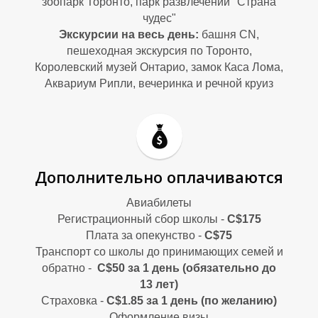
зоопарк Торонто, парк развлечений "Страна
чудес"
Экскурсии на весь день:
башня CN,
пешеходная экскурсия по Торонто,
Королевский музей Онтарио, замок Каса Лома,
А
А
Аквариум Рипли, вечеринка и речной круиз
Дополнительно оплачиваются
Авиабилеты
Регистрационный сбор школы -
С$175
Плата за опекунство -
С$75
Транспорт со школы до принимающих семей и
обратно -
С$50 за 1 день (обязательно до
13 лет)
Страховка -
С$1.85 за 1 день (по желанию)
Оформление визы