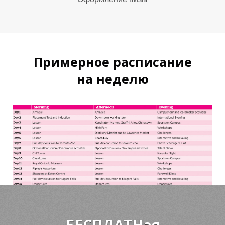
К
К
Примерное расписание
на неделю
БЕСПЛАТНая