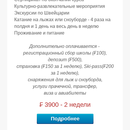
Культурно-развлекательные мероприятия
Экскурсии по Швейцарии
Катание на лыжах или сноуборде - 4 раза на
полдня и 1 день на весь день в неделю
Проживание и питание
Дополнительно оплачивается -
регистрационный сбор школы (₣100),
О
О
депозит (₣500),
страховка (₣150 за 1 неделю), Ski-pass(₣200
за 1 неделю),
снаряжения для лыж и сноуборда,
услуги прачечной, трансфер,
виза и авиабилеты
₣ 3900 - 2 недели
Подробнее