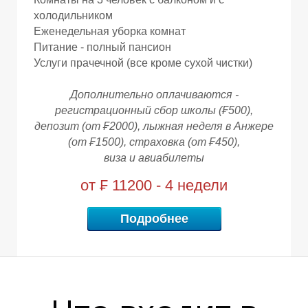
холодильником
Еженедельная уборка комнат
Питание - полный пансион
Услуги прачечной (все кроме сухой чистки)
Дополнительно оплачиваются -
регистрационный сбор школы (₣500),
депозит (от ₣2000), лыжная неделя в Анжере
(от
₣1500),
страховка (от
₣450),
виза и авиабилеты
М
М
от ₣ 11200 - 4 недели
Подробнее