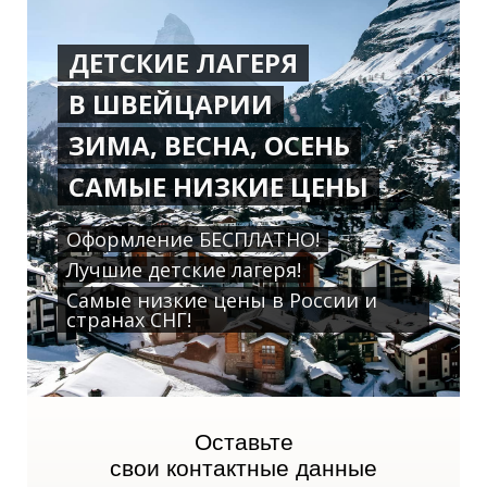
ДЕТСКИЕ ЛАГЕРЯ
О
О
В ШВЕЙЦАРИИ
ЗИМА, ВЕСНА, ОСЕНЬ
САМЫЕ НИЗКИЕ ЦЕНЫ
Оформление БЕСПЛАТНО!
Лучшие детские лагеря!
Самые низкие цены в России и
странах СНГ!
Оставьте
свои контактные данные