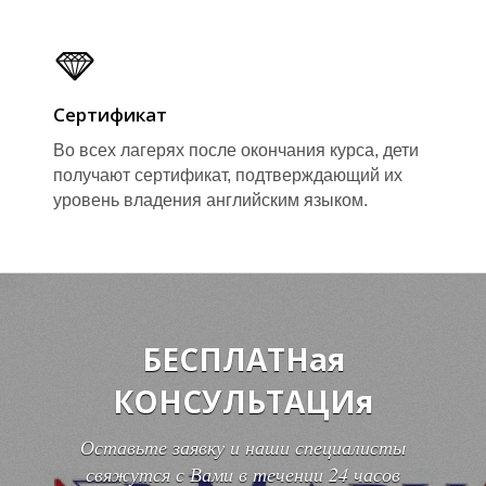
Д
Д
Сертификат
Во всех лагерях после окончания курса, дети
получают сертификат, подтверждающий их
уровень владения английским языком.
БЕСПЛАТНая
КОНСУЛЬТАЦИя
Оставьте заявку и наши специалисты
свяжутся с Вами в течении 24 часов