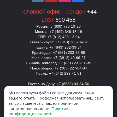
Т
Т
Головной офис - Лондон
+44
2037
690
458
Россия: 8 (800) 775-19-23
Москва: +7 (499) 348-13-19
СПБ: +7 (812) 425-12-04
Екатеринбург: +7 (343) 386-16-54
Казань: +7 (843) 202-39-54
Краснодар: +7 (861) 203-36-68
Красноярск: +7 (3912) 49-66-21
Нижний-Новгород: +7 (831) 231-01-35
Новосибирск: +7 (383) 227-84-84
Пермь: +7 (342) 299-41-81
Ростов-на-Дону: +7 (8633) 03-34-56
Самара: +7 (846) 229-55-37
Мы используем файлы cookie для улучшения
вашего опыта. Продолжая использовать наш сайт,
Украина
вы соглашаетесь с нашей политикой
Киев: + 380 (44) 393-58-63
конфиденциальности.
Политика
конфиденциальности
Казахстан