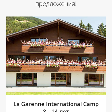
предложения!
М
М
La Garenne International Camp
8 - 14 лет