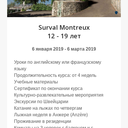
Surval Montreux
12 - 19 лет
6 января 2019 - 6 марта 2019
Уроки по английскому или французскому
языку
М
М
Продолжительность курса: от 4 недель
Учебные материалы
Сертификат по окончании курса
Культурно-развлекательные мероприятия
Экскурсии по Швейцарии
Катание на лыжах по четвергам
Лыжная неделя в Анжере (Anzère)
Проживание в резиденции
Комнаты на 3 человек с балконом и с