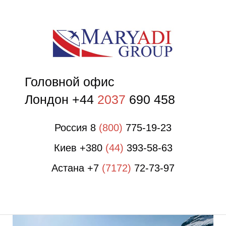
П
П
Головной офис
Лондон +44
2037
690 458
Россия 8
(800)
775-19-23
Киев +380
(44)
393-58-63
Астана +7
(7172)
72-73-97