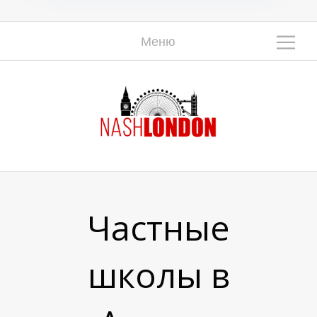
Меню
П
П
П
Частные
школы в