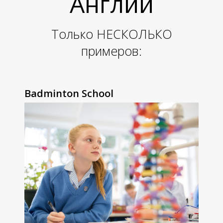
Англии
Только НЕСКОЛЬКО
примеров:
Р
Р
Р
Badminton School