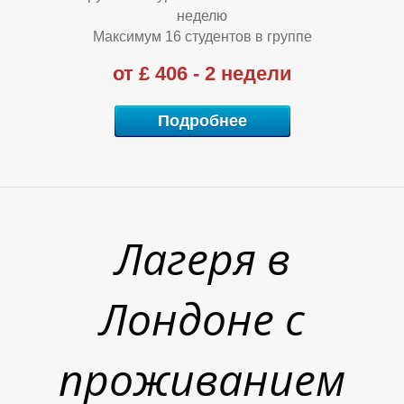
неделю
Максимум 16 студентов в группе
от £ 406 - 2 недели
О
О
О
Подробнее
Лагеря в
Лондоне с
проживанием