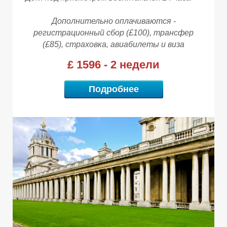
3
3
3
Дополнительно оплачиваются -
регистрационный сбор (£100), трансфер
(£85), страховка, авиабилеты и виза
£ 1596 - 2 недели
Подробнее