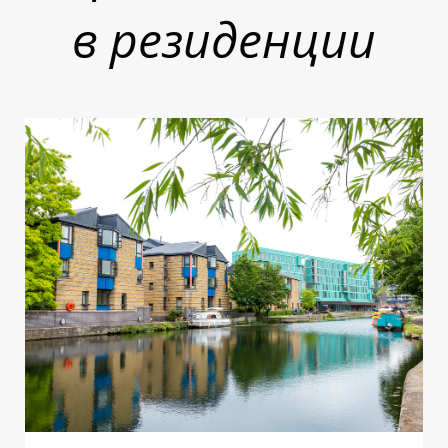
в резиденции
Т
Т
Т