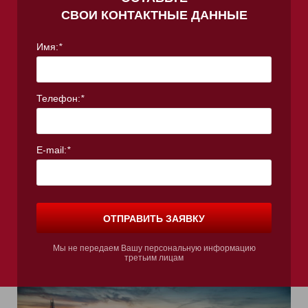
СВОИ КОНТАКТНЫЕ ДАННЫЕ
Имя:
*
Телефон:
*
E-mail:
*
Е
Е
Е
ОТПРАВИТЬ ЗАЯВКУ
Мы не передаем Вашу персональную информацию
третьим лицам