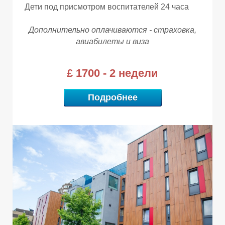
Дети под присмотром воспитателей 24 часа
Дополнительно оплачиваются - страховка,
авиабилеты и виза
Т
Т
Т
£ 1700 - 2 недели
Подробнее