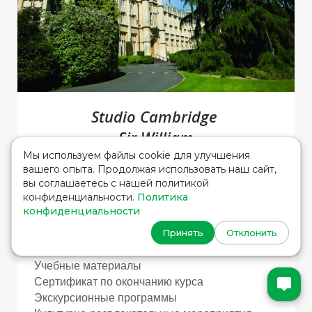
Studio Cambridge
Sir William
Мы используем файлы cookie для улучшения
вашего опыта. Продолжая использовать наш сайт,
11 июля 2017 - 13 августа 2017
вы соглашаетесь с нашей политикой
конфиденциальности.
Политика
Возраст: 14 - 17 лет
конфиденциальности
Стандартный курс - 20 занятий (15 часов)
Принять
Отклонить
Интенсивный курс - 28 занятий (21 часов)
1 занятие - 45 минут
Учебные материалы
Сертификат по окончанию курса
Экскурсионные программы