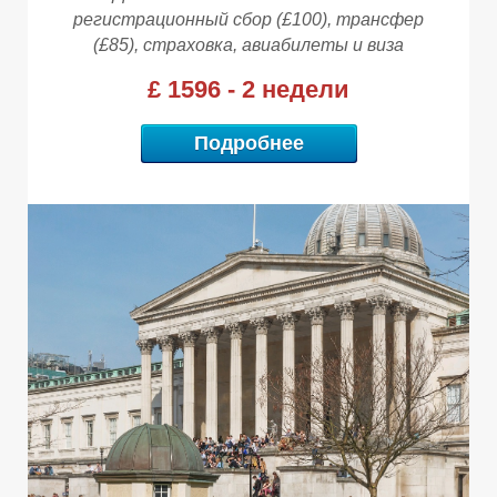
В
В
В
регистрационный сбор (£100), трансфер
(£85), страховка, авиабилеты и виза
£ 1596 - 2 недели
Подробнее