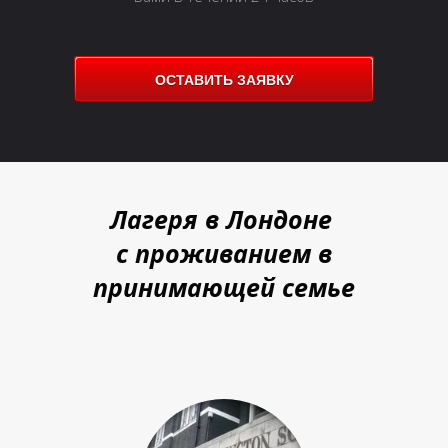
Р
Р
Р
ОСТАВИТЬ ЗАЯВКУ
Лагеря в Лондоне
с проживанием в
принимающей семье