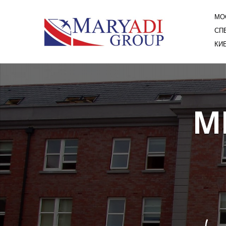
МОС
СПБ
КИЕ
ML