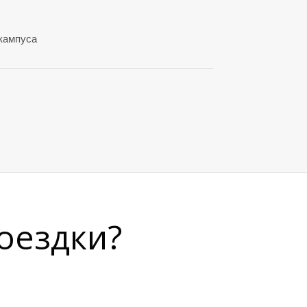
 кампуса
оездки?