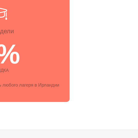
едели
7%
ИДКА
 любого лагеря в Ирландии