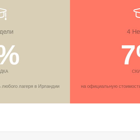
дели
4 Н
%
ДКА
СК
 любого лагеря в Ирландии
на официальную стоимость