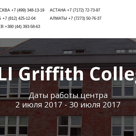
КВА +7 (499) 348-13-19
АСТАНА +7 (7172) 72-73-97
 +7 (812) 425-12-04
АЛМАТЫ +7 (7273) 50-76-37
В +380 (44) 393-58-63
I Griffith Coll
Даты работы центра
2 июля 2017 - 30 июля 2017