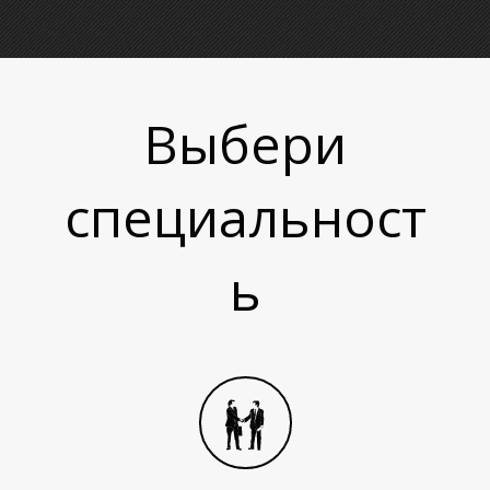
Т
Выбери
специальност
ь