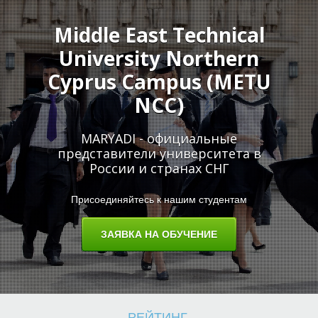
Middle East Technical
University Northern
Cyprus Campus (METU
Е
NCC)
MARYADI - официальные
представители университета в
России и странах СНГ
Присоединяйтесь к нашим студентам
ЗАЯВКА НА ОБУЧЕНИЕ
РЕЙТИНГ