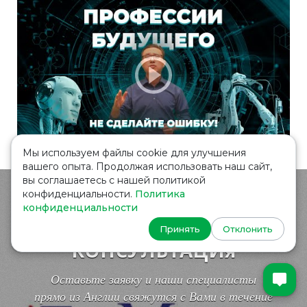
Мы используем файлы cookie для улучшения
вашего опыта. Продолжая использовать наш сайт,
вы соглашаетесь с нашей политикой
конфиденциальности.
Политика
конфиденциальности
БЕСПЛАТНая
Принять
Отклонить
КОНСУЛЬТАЦИя
Оставьте заявку и наши специалисты
прямо из Англии свяжутся с Вами в течение