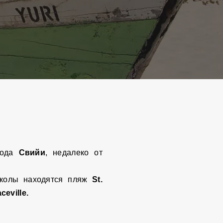
рода
Свийи
, недалеко от
школы находятся пляж
St.
ceville.