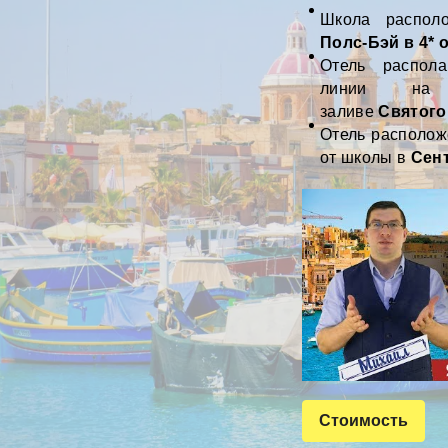
Школа распол
Полс-Бэй
в 4* 
Отель распол
линии на 
заливе
Святого
Отель располож
от школы в
Сен
Стоимость