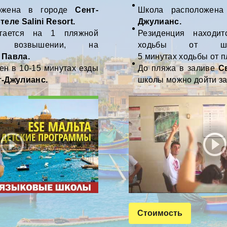
ожена в городе
Сент-
Школа расположена
отеле
Salini Resort.
Джулианс.
агается на 1 пляжной
Резиденция находи
возвышении, на
ходьбы от 
 Павла
.
5
минутах
ходьбы
от п
ен в 10-15 минутах езды
До пляжа в заливе
С
т-Джулианс.
школы можно дойти за
Стоимость