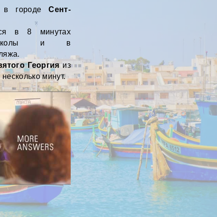
 в городе
Сент-
тся в 8 минутах
школы и в
ляжа.
вятого Георгия
из
 несколько минут.