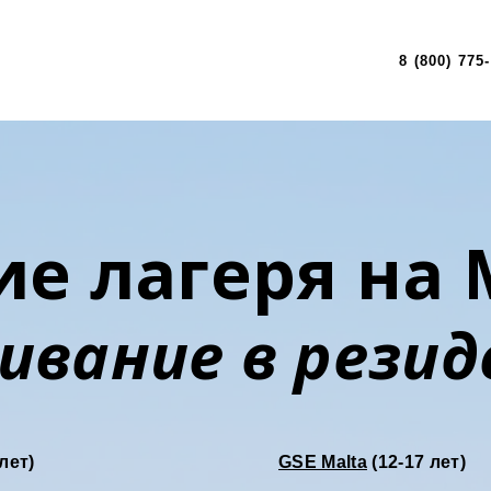
8 (800) 775
е лагеря на
ивание в резид
 лет)
GSE Malta
(12-17 лет)