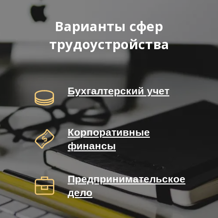
Варианты сфер
трудоустройства
Бухгалтерский учет
Корпоративные
финансы
Предпринимательское
дело