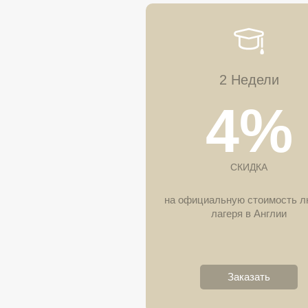
2 Недели
4%
СКИДКА
на официальную стоимость л
лагеря в Англии
Заказать