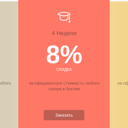
4 Недели
8%
СКИДКА
юбого
на официальную стоимость любого
на о
лагеря в Англии
Заказать