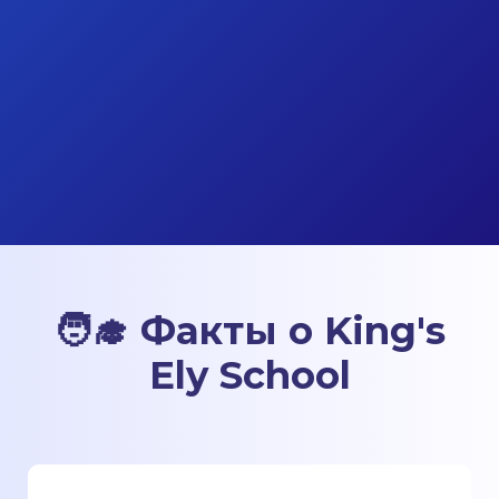
🧑‍🎓 Факты о King's
Ely School