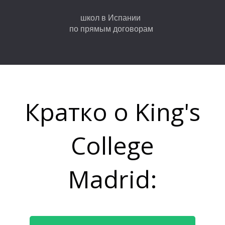
М
школ в Испании
по прямым договорам
Кратко о King's
College
Madrid: