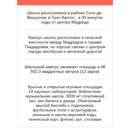
Школа расположена в районе Сото-де-
Виньуэлас в Трес-Кантос, в 30 минутах
Л
езды от центра Мадрида
Кампус школы расположен в сельской
местности между Мадридом и горами
Гвадаррама, но хорошо связан с центром
города автобусом и железной дорогой
Школьный кампус занимает площадь в 48
562,3 квадратных метров (12 акров)
Крытые и открытые игровые площадки,
14 научных лабораторий, библиотеки,
музыкальная школа, 3000 м² спортивный
зал, зал балета и дзюдо, 25метровый
крытый бассейн с подогревом,
футбольное поле с астротурфом,
конюшни и школа верховой езды,
теннисный корт, фитнес зал, столовая