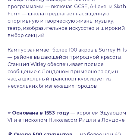
программами — включая GCSE, A-Level и Sixth
Form — школа предлагает насыщенную
спортивную и творческую жизнь: музыку,
театр, изобразительное искусство и широкий
выбор секций.
Кампус занимает более 100 акров в Surrey Hills
— районе выдающейся природной красоты.
Станция Witley обеспечивает прямое
сообщение с Лондоном примерно за один
час, а школьный транспорт курсирует из
нескольких близлежащих городов.
⭐
Основана в 1553 году
— королём Эдуардом
VI и епископом Николасом Ридли в Лондоне
🌍
Около 500 студентов
— из более чем 40