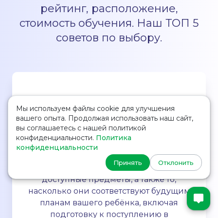
рейтинг, расположение,
стоимость обучения. Наш ТОП 5
советов по выбору.
Мы используем файлы cookie для улучшения
вашего опыта. Продолжая использовать наш сайт,
вы соглашаетесь с нашей политикой
Учебные программы и
конфиденциальности.
Политика
предметы
конфиденциальности
Принять
Отклонить
Изучите академические программы и
доступные предметы, а также то,
насколько они соответствуют будущим
планам вашего ребёнка, включая
подготовку к поступлению в