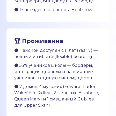
Кентербери, Виндзору и Оксфорду
⚫ 1 час езды от аэропорта Heathrow
🏆
Проживание
⚫ Пансион доступен с 11 лет (Year 7) —
полный и гибкий (flexible) boarding
⚫ 55% учеников школы — бордеры,
интеграция дневных и пансионных
учеников в единую систему домов
⚫ 7 домов: 4 мужских (Edward, Tudor,
Wakefield, Ridley), 2 женских (Elizabeth,
Queen Mary) и 1 смешанный (Jubilee
для Upper Sixth)