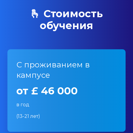
🫰 Стоимость
обучения
С проживанием в
кампусе
от £ 46 000
в год
(13-21 лет)