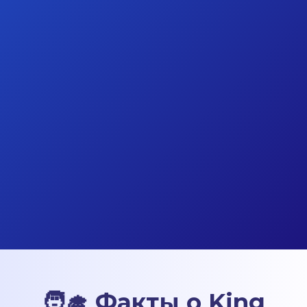
🧑‍🎓 Факты о King