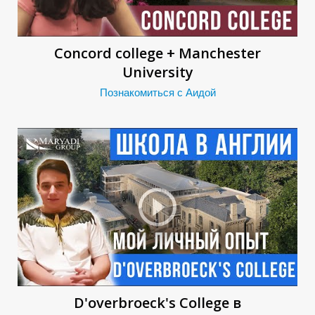
П
Concord college + Manchester
University
Познакомиться с Аидой
D'overbroeck's College в