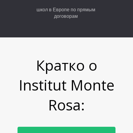
школ в Европе по прямым
договорам
Кратко о
У
Institut Monte
Rosa
: