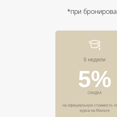
*при бронирова
5 недели
5%
СКИДКА
на официальную стоимость л
курса на Мальте