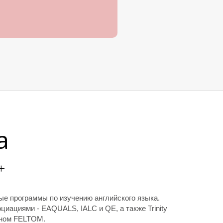
a
+
е программы по изучению английского языка.
ациями - EAQUALS, IALC и QE, а также Trinity
еном FELTOM.