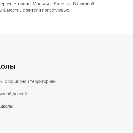
евернее столицы Мальты – Валетта. В шаговой
тый, местные жители приветливые.
колы
ы с обширной территорией
ивной доской
 школы