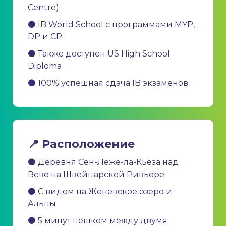
Centre)
⚫ IB World School с программами MYP,
DP и CP
⚫ Также доступен US High School
Diploma
⚫ 100% успешная сдача IB экзаменов
📍 Расположение
⚫ Деревня Сен-Леже-ла-Кьеза над
Веве на Швейцарской Ривьере
⚫ С видом на Женевское озеро и
Альпы
⚫ 5 минут пешком между двумя