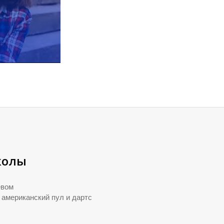
колы
евом
 американский пул и дартс
ы