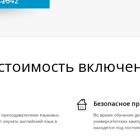
 стоимость включен
Безопасное п
 преподавателями языковых
Во время обучения де
т изучать английский язык в
университетских камп
находятся под посто