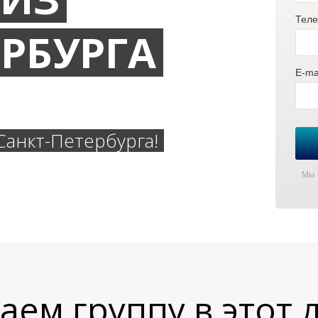
Теле
ЕРБУРГА
E-mai
анкт-Петербурга!
Мы 
ем группу в этот 