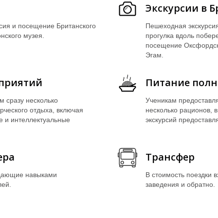
Экскурсии в Б
урсия и посещение Британского
Пешеходная экскурсия
нского музея.
прогулка вдоль побер
посещение Оксфордско
Эгам.
приятий
Питание полн
м сразу несколько
Ученикам предоставля
рческого отдыха, включая
несколько рационов, 
е и интеллектуальные
экскурсий предоставля
ера
Трансфер
адающие навыками
В стоимость поездки 
лей.
заведения и обратно.