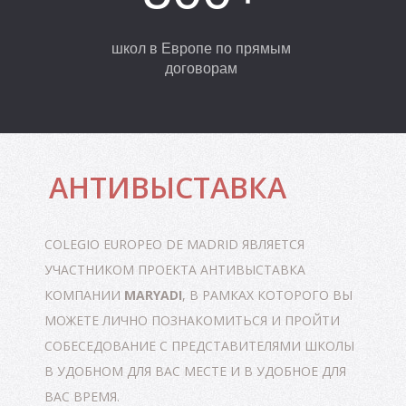
Е
школ в Европе по прямым
договорам
АНТИВЫСТАВКА
COLEGIO EUROPEO DE MADRID
ЯВЛЯЕТСЯ
УЧАСТНИКОМ ПРОЕКТА АНТИВЫСТАВКА
КОМПАНИИ
MARYADI
, В РАМКАХ КОТОРОГО ВЫ
МОЖЕТЕ ЛИЧНО ПОЗНАКОМИТЬСЯ И ПРОЙТИ
СОБЕСЕДОВАНИЕ С ПРЕДСТАВИТЕЛЯМИ ШКОЛЫ
В УДОБНОМ ДЛЯ ВАС МЕСТЕ И В УДОБНОЕ ДЛЯ
ВАС ВРЕМЯ.