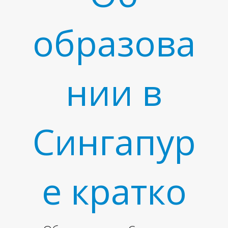
образова
М
нии в
Сингапур
е кратко